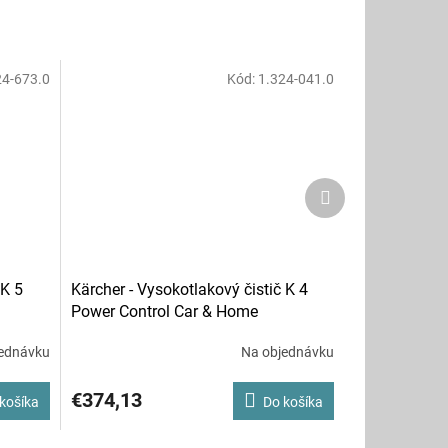
24-673.0
Kód:
1.324-041.0
Ďalší
produkt
 K 5
Kärcher - Vysokotlakový čistič K 4
Power Control Car & Home
ednávku
Na objednávku
€374,13
košíka
Do košíka