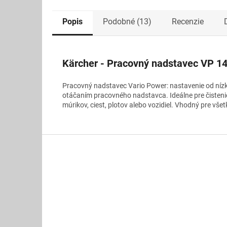
Popis
Podobné (13)
Recenzie
Kärcher - Pracovný nadstavec VP 145
Pracovný nadstavec Vario Power: nastavenie od nízk
otáčaním pracovného nadstavca. Ideálne pre čisteni
múrikov, ciest, plotov alebo vozidiel. Vhodný pre všet
Z
á
p
ä
t
i
e