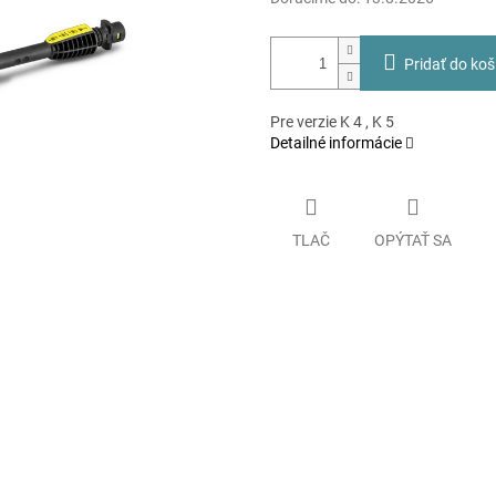
Pridať do koš
Pre verzie K 4 , K 5
Detailné informácie
TLAČ
OPÝTAŤ SA