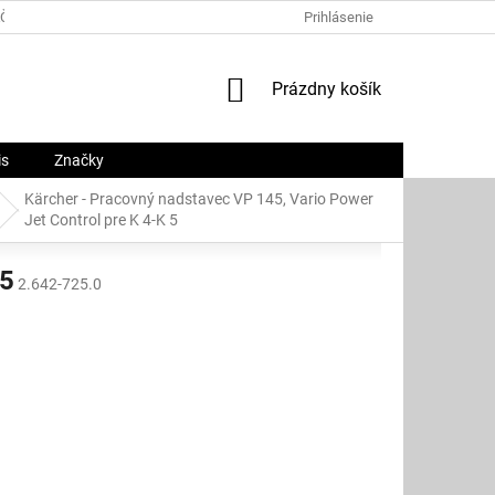
ČNÝ PORIADOK
PLATOBNÉ METÓDY
Prihlásenie
O NÁS
KONTAKTY
NÁKUPNÝ
Prázdny košík
KOŠÍK
is
Značky
Kärcher - Pracovný nadstavec VP 145, Vario Power
Jet Control pre K 4-K 5
 5
2.642-725.0