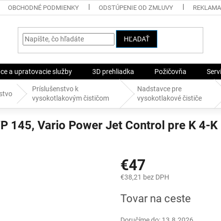
OBCHODNÉ PODMIENKY
ODSTÚPENIE OD ZMLUVY
REKLAMA
HĽADAŤ
ace a upratovacie služby
3D prehliadka
Požičovňa
Serv
Príslušenstvo k
Nadstavce pre
stvo
vysokotlakovým čističom
vysokotlakové čističe
P 145, Vario Power Jet Control pre K 4-K
€47
€38,21 bez DPH
Jednotková
Tovar na ceste
cena:
Doručíme do:
13.8.2026