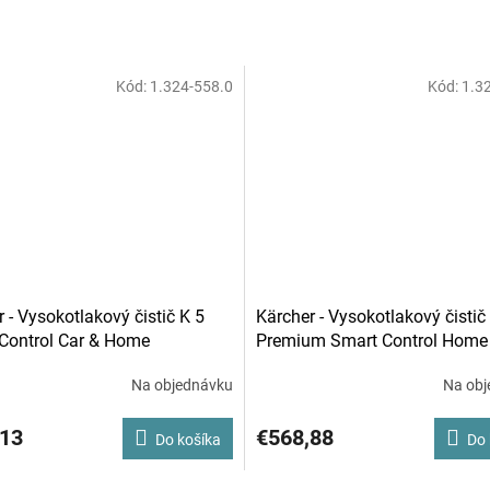
Kód:
1.324-558.0
Kód:
1.3
 - Vysokotlakový čistič K 5
Kärcher - Vysokotlakový čistič
Control Car & Home
Premium Smart Control Home
Na objednávku
Na obj
,13
€568,88
Do košíka
Do 