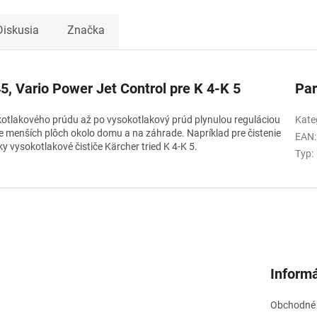
Diskusia
Značka
, Vario Power Jet Control pre K 4-K 5
Pa
otlakového prúdu až po vysokotlakový prúd plynulou reguláciou
Kate
e menších plôch okolo domu a na záhrade. Napríklad pre čistenie
EAN
:
ky vysokotlakové čističe Kärcher tried K 4-K 5.
Typ
:
Informá
Obchodné