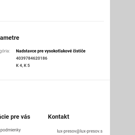
rametre
gória
:
Nadstavce pre vysokotlakové čističe
4039784620186
K 4, K 5
cie pre vás
Kontakt
 podmienky
lux-presov
@
lux-presov.s