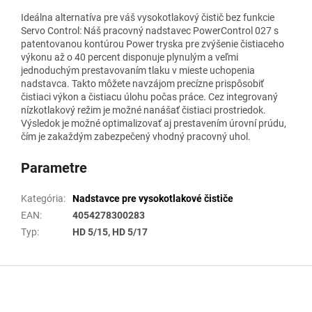
Ideálna alternatíva pre váš vysokotlakový čistič bez funkcie
Servo Control: Náš pracovný nadstavec PowerControl 027 s
patentovanou kontúrou Power tryska pre zvýšenie čistiaceho
výkonu až o 40 percent disponuje plynulým a veľmi
jednoduchým prestavovaním tlaku v mieste uchopenia
nadstavca. Takto môžete navzájom precízne prispôsobiť
čistiaci výkon a čistiacu úlohu počas práce. Cez integrovaný
nízkotlakový režim je možné nanášať čistiaci prostriedok.
Výsledok je možné optimalizovať aj prestavením úrovní prúdu,
čím je zakaždým zabezpečený vhodný pracovný uhol.
Parametre
Kategória
:
Nadstavce pre vysokotlakové čističe
EAN
:
4054278300283
Typ
:
HD 5/15, HD 5/17
Z
á
p