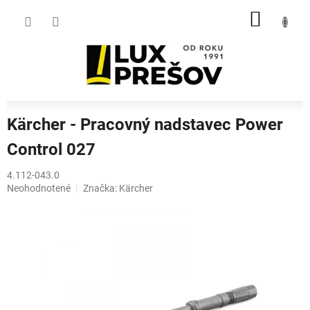
Prejsť
NÁKU
na
obsah
KOŠÍK
Kärcher - Pracovný nadstavec Power
Control 027
4.112-043.0
Priemerné
Neohodnotené
Značka:
Kärcher
hodnotenie
produktu
je
0,0
z
5
hviezdičiek.