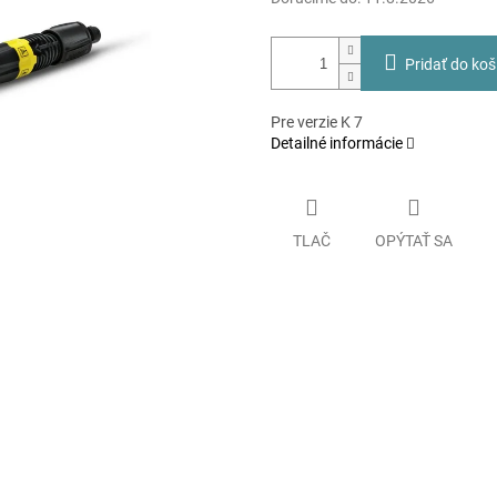
Pridať do koš
Pre verzie K 7
Detailné informácie
TLAČ
OPÝTAŤ SA