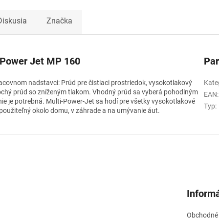
Diskusia
Značka
i Power Jet MP 160
Pa
covnom nadstavci: Prúd pre čistiaci prostriedok, vysokotlakový
Kate
plochý prúd so zníženým tlakom. Vhodný prúd sa vyberá pohodlným
EAN
:
 je potrebná. Multi-Power-Jet sa hodí pre všetky vysokotlakové
Typ
:
t použiteľný okolo domu, v záhrade a na umývanie áut.
Informá
Obchodné