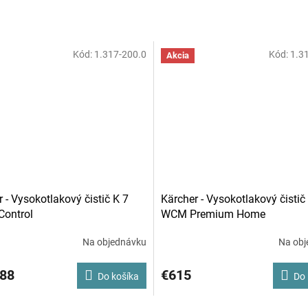
Kód:
1.317-200.0
Kód:
1.3
Akcia
 - Vysokotlakový čistič K 7
Kärcher - Vysokotlakový čistič
Control
WCM Premium Home
Na objednávku
Na obj
,88
€615
Do košíka
Do 