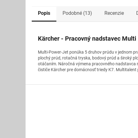
Popis
Podobné (13)
Recenzie
Kärcher - Pracovný nadstavec Mult
Multi-Power-Jet ponúka 5 druhov prúdu v jednom pra
plochý prúd, rotačná tryska, bodový prúd a široký 
otáčaním. Náročná výmena pracovného nadstavca nie
čističe Kärcher pre domácnosť triedy K7. Multitalen
Z
á
p
ä
t
i
e