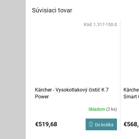
Súvisiaci tovar
Kód:
1.317-150.0
Kärcher - Vysokotlakový čistič K 7
Kärcher
Power
Smart 
Skladom
(2 ks)
€519,68
€568
Do košíka