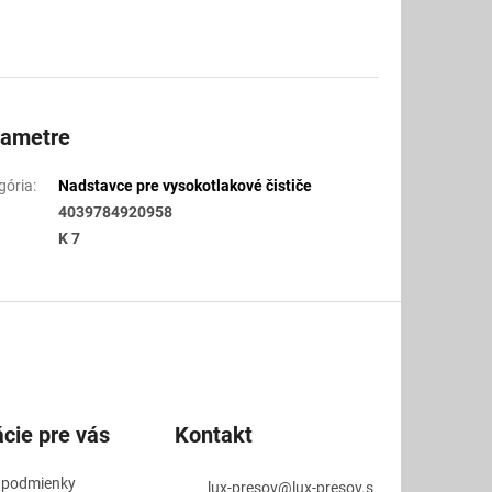
rametre
gória
:
Nadstavce pre vysokotlakové čističe
4039784920958
K 7
cie pre vás
Kontakt
 podmienky
lux-presov
@
lux-presov.s