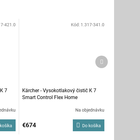
17-421.0
Kód:
1.317-341.0
Ďalší
produkt
 K 7
Kärcher - Vysokotlakový čistič K 7
Smart Control Flex Home
ednávku
Na objednávku
€674
košíka
Do košíka