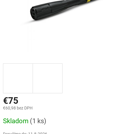
€75
€60,98 bez DPH
Jednotková
Skladom
(1 ks)
cena: