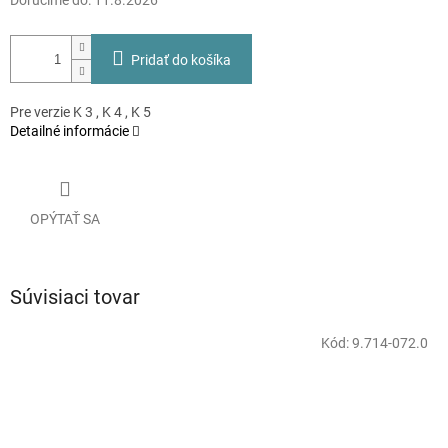
Doručíme do:
11.8.2026
Pridať do košíka
Pre verzie K 3 , K 4 , K 5
Detailné informácie
OPÝTAŤ SA
Súvisiaci tovar
Kód:
9.714-072.0