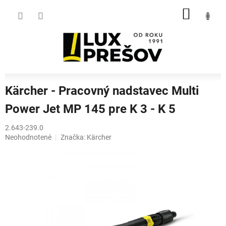
Prejsť
NÁKU
na
obsah
KOŠÍK
Kärcher - Pracovný nadstavec Multi
Power Jet MP 145 pre K 3 - K 5
2.643-239.0
Priemerné
Neohodnotené
Značka:
Kärcher
hodnotenie
produktu
je
0,0
z
5
hviezdičiek.