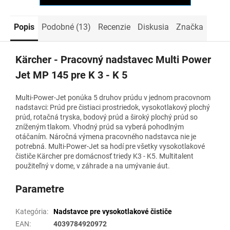
Popis
Podobné (13)
Recenzie
Diskusia
Značka
Kärcher - Pracovný nadstavec Multi Power
Jet MP 145 pre K 3 - K 5
Multi-Power-Jet ponúka 5 druhov prúdu v jednom pracovnom
nadstavci: Prúd pre čistiaci prostriedok, vysokotlakový plochý
prúd, rotačná tryska, bodový prúd a široký plochý prúd so
zníženým tlakom. Vhodný prúd sa vyberá pohodlným
otáčaním. Náročná výmena pracovného nadstavca nie je
potrebná. Multi-Power-Jet sa hodí pre všetky vysokotlakové
čističe Kärcher pre domácnosť triedy K3 - K5. Multitalent
použiteľný v dome, v záhrade a na umývanie áut.
Parametre
Kategória
:
Nadstavce pre vysokotlakové čističe
EAN
:
4039784920972