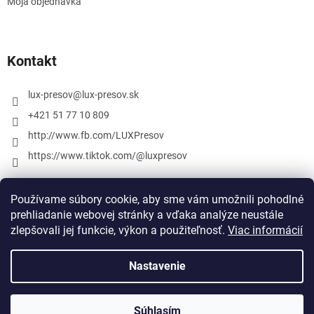
Moja objednávka
Kontakt
lux-presov
@
lux-presov.sk
+421 51 77 10 809
http://www.fb.com/LUXPresov
https://www.tiktok.com/@luxpresov
Používame súbory cookie, aby sme vám umožnili pohodlné
prehliadanie webovej stránky a vďaka analýze neustále
zlepšovali jej funkcie, výkon a použiteľnosť.
Viac informácií
Nastavenie
Vytvoril Shoptet
Súhlasím
Copyright 2026
lux-presov.sk
. Všetky práva vyhradené.