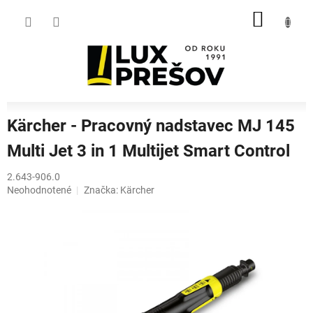
Prejsť
NÁKU
na
obsah
KOŠÍK
Kärcher - Pracovný nadstavec MJ 145
Multi Jet 3 in 1 Multijet Smart Control
2.643-906.0
Priemerné
Neohodnotené
Značka:
Kärcher
hodnotenie
produktu
je
0,0
z
5
hviezdičiek.