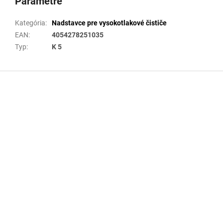
Parametre
Kategória
:
Nadstavce pre vysokotlakové čističe
EAN
:
4054278251035
Typ
:
K 5
Z
á
p
ä
t
i
e