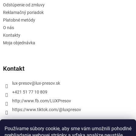
Odstúpenie od zmluvy
Reklamačný poriadok
Platobné metódy
O nás
Kontakty
Moja objednávka
Kontakt
lux-presov
@
lux-presov.sk
+421 51 77 10 809
http://www.fb.com/LUXPresov
https://www.tiktok.com/@luxpresov
Používame súbory cookie, aby sme vám umožnili pohodlné
prehliadanie webovej stránky a vďaka analýze neustále