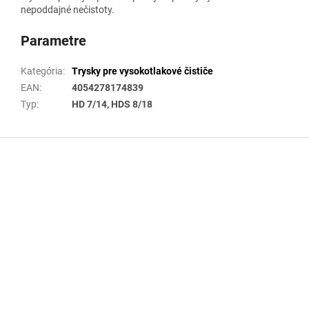
nepoddajné nečistoty.
Parametre
Kategória
:
Trysky pre vysokotlakové čističe
EAN
:
4054278174839
Typ
:
HD 7/14, HDS 8/18
Z
á
p
ä
t
i
e