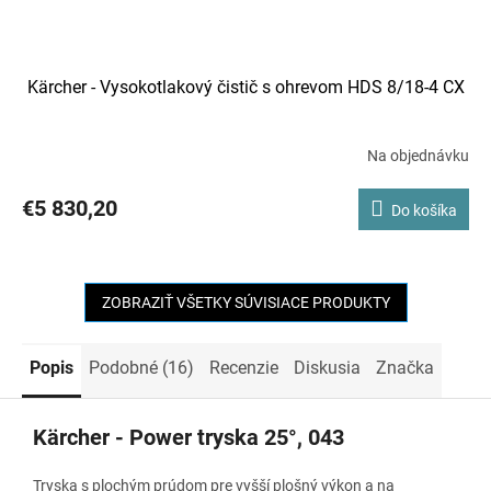
Kärcher - Vysokotlakový čistič s ohrevom HDS 8/18-4 CX
Na objednávku
€5 830,20
Do košíka
ZOBRAZIŤ VŠETKY SÚVISIACE PRODUKTY
Popis
Podobné (16)
Recenzie
Diskusia
Značka
Kärcher - Power tryska 25°, 043
Tryska s plochým prúdom pre vyšší plošný výkon a na