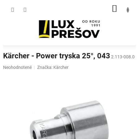
Prejsť
NÁKU
na
obsah
KOŠÍK
Kärcher - Power tryska 25°, 043
2.113-008.0
Priemerné
Neohodnotené
Značka:
Kärcher
hodnotenie
produktu
je
0,0
z
5
hviezdičiek.