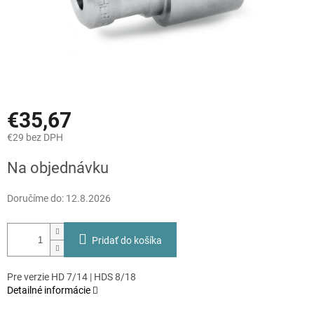
€35,67
€29 bez DPH
Jednotková
Na objednávku
cena:
Doručíme do:
12.8.2026
Pridať do košíka
Pre verzie HD 7/14 | HDS 8/18
Detailné informácie