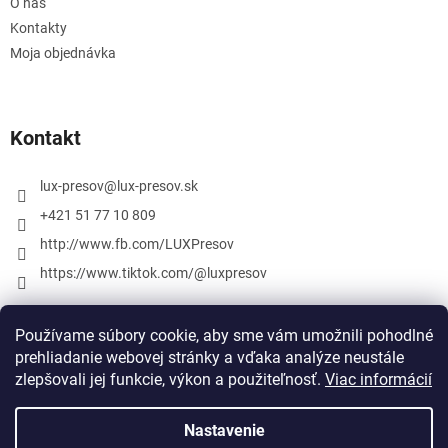
O nás
Kontakty
Moja objednávka
Kontakt
lux-presov
@
lux-presov.sk
+421 51 77 10 809
http://www.fb.com/LUXPresov
https://www.tiktok.com/@luxpresov
Používame súbory cookie, aby sme vám umožnili pohodlné
prehliadanie webovej stránky a vďaka analýze neustále
zlepšovali jej funkcie, výkon a použiteľnosť.
Viac informácií
Nastavenie
Vytvoril Shoptet