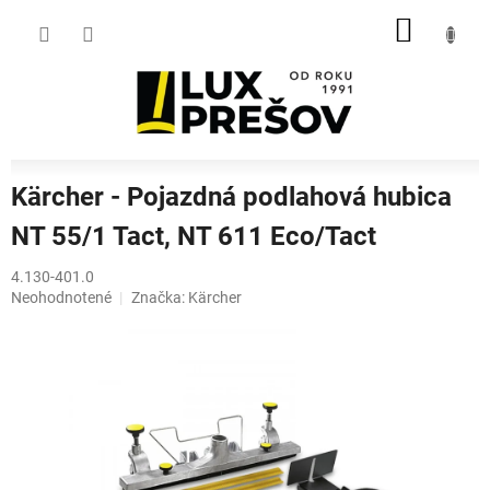
Prejsť
NÁKU
na
obsah
KOŠÍK
Kärcher - Pojazdná podlahová hubica
NT 55/1 Tact, NT 611 Eco/Tact
4.130-401.0
Priemerné
Neohodnotené
Značka:
Kärcher
hodnotenie
produktu
je
0,0
z
5
hviezdičiek.