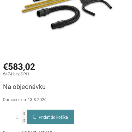
€583,02
€474 bez DPH
Jednotková
Na objednávku
cena:
Doručíme do:
13.8.2026
Pridať do košíka