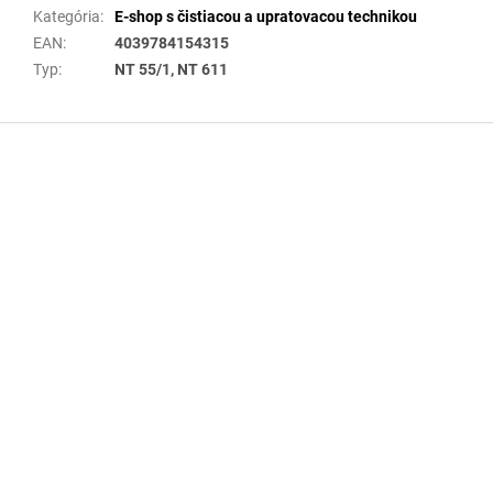
Kategória
:
E-shop s čistiacou a upratovacou technikou
EAN
:
4039784154315
Typ
:
NT 55/1, NT 611
Z
á
p
ä
t
i
e