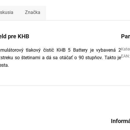
iskusia
Značka
eld pre KHB
Pa
Kate
mulátorový tlakový čistič KHB 5 Battery je vybavená 2
EAN
:
streku so štetinami a dá sa otáčať o 90 stupňov. Takto je
esta.
Informá