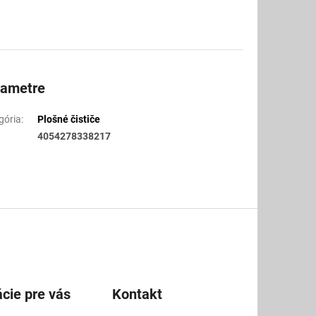
rametre
gória
:
Plošné čističe
4054278338217
cie pre vás
Kontakt