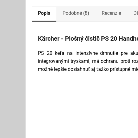
Popis
Podobné (8)
Recenzie
D
Kärcher - Plošný čistič PS 20 Handh
PS 20 kefa na intenzívne drhnutie pre aku
integrovanými tryskami, má ochranu proti roz
možné lepšie dosiahnuť aj ťažko prístupné mi
Z
á
p
ä
t
i
e