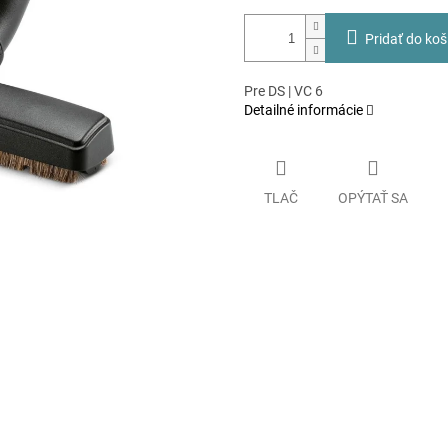
Pridať do koš
Pre DS | VC 6
Detailné informácie
TLAČ
OPÝTAŤ SA