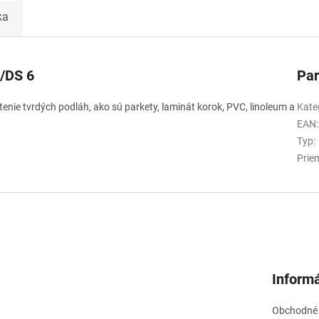
ka
6/DS 6
Pa
enie tvrdých podláh, ako sú parkety, laminát korok, PVC, linoleum a
Kate
EAN
:
Typ
:
Prie
Informá
Obchodné