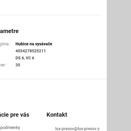
rametre
gória
:
Hubice na vysávače
4054278525211
DS 6, VC 6
mer
:
35
cie pre vás
Kontakt
 podmienky
lux-presov
@
lux-presov.s