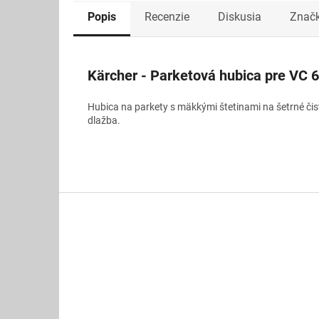
Popis
Recenzie
Diskusia
Znač
Kärcher - Parketová hubica pre VC 
Hubica na parkety s mäkkými štetinami na šetrné čist
dlažba.
Z
á
p
ä
t
i
e