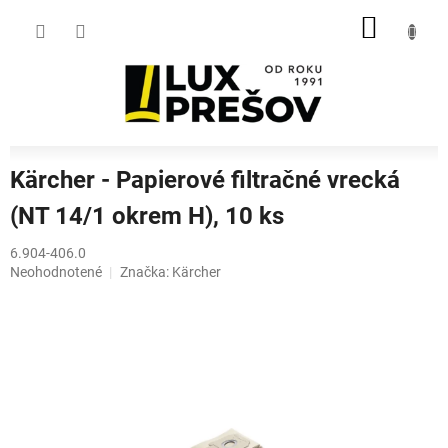
Prejsť
NÁKU
na
obsah
KOŠÍK
Kärcher - Papierové filtračné vrecká
(NT 14/1 okrem H), 10 ks
6.904-406.0
Priemerné
Neohodnotené
Značka:
Kärcher
hodnotenie
produktu
je
0,0
z
5
hviezdičiek.