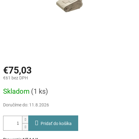
€75,03
€61 bez DPH
Jednotková
Skladom
(1 ks)
cena:
Doručíme do:
11.8.2026
Pridať do košíka