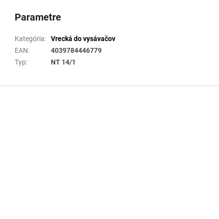
Parametre
Kategória
:
Vrecká do vysávačov
EAN
:
4039784446779
Typ
:
NT 14/1
Z
á
p
ä
t
i
e