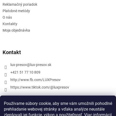
Reklamačný poriadok
Platobné metódy
O nás
Kontakty
Moja objednávka
Kontakt
lux-presov
@
lux-presov.sk
+421 51 77 10 809
http://www.fb.com/LUXPresov
https://www.tiktok.com/@luxpresov
Používame súbory cookie, aby sme vám umožnili pohodlné
prehliadanie webovej stránky a vďaka analýze neustále
zlepšovali jej funkcie, výkon a použiteľnosť.
Viac informácií