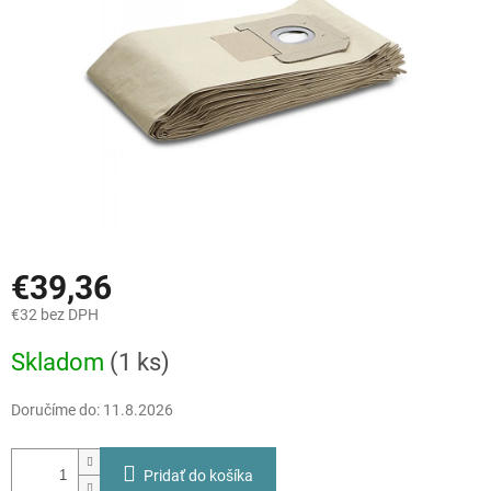
€39,36
€32 bez DPH
Jednotková
Skladom
(1 ks)
cena:
Doručíme do:
11.8.2026
Pridať do košíka