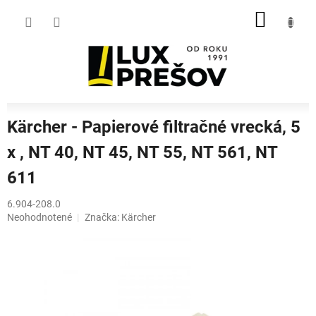
Prejsť
NÁKU
na
obsah
KOŠÍK
Kärcher - Papierové filtračné vrecká, 5
x , NT 40, NT 45, NT 55, NT 561, NT
611
6.904-208.0
Priemerné
Neohodnotené
Značka:
Kärcher
hodnotenie
produktu
je
0,0
z
5
hviezdičiek.