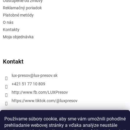
Odstúpenie od zmluvy
Reklamačný poriadok
Platobné metódy
O nás
Kontakty
Moja objednávka
Kontakt
lux-presov
@
lux-presov.sk
+421 51 77 10 809
http://www.fb.com/LUXPresov
https://www.tiktok.com/@luxpresov
Používame súbory cookie, aby sme vám umožnili pohodlné
prehliadanie webovej stránky a vďaka analýze neustále