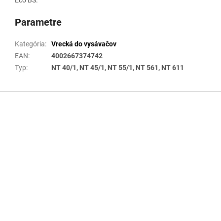
Parametre
Kategória
:
Vrecká do vysávačov
EAN
:
4002667374742
Typ
:
NT 40/1, NT 45/1, NT 55/1, NT 561, NT 611
Z
á
p
ä
t
i
e