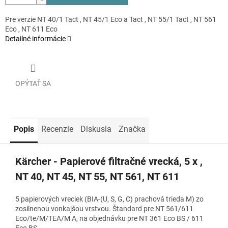
Pre verzie NT 40/1 Tact , NT 45/1 Eco a Tact , NT 55/1 Tact , NT 561
Eco , NT 611 Eco
Detailné informácie
OPÝTAŤ SA
Popis
Recenzie
Diskusia
Značka
Kärcher - Papierové filtračné vrecká, 5 x ,
NT 40, NT 45, NT 55, NT 561, NT 611
5 papierových vreciek (BIA-(U, S, G, C) prachová trieda M) zo
zosilnenou vonkajšou vrstvou. Štandard pre NT 561/611
Eco/te/M/TEA/M A, na objednávku pre NT 361 Eco BS / 611
Eco BS.