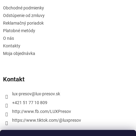
Obchodné podmienky
Odstúpenie od zmluvy
Reklamačný poriadok
Platobné metódy
O nás
Kontakty
Moja objednávka
Kontakt
lux-presov
@
lux-presov.sk
+421 51 77 10 809
http://www.fb.com/LUXPresov
https://www.tiktok.com/@luxpresov