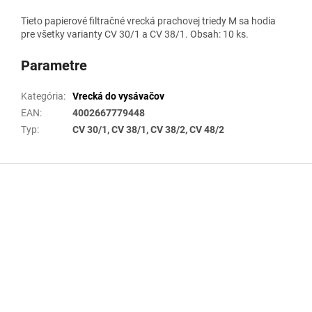
Tieto papierové filtračné vrecká prachovej triedy M sa hodia
pre všetky varianty CV 30/1 a CV 38/1. Obsah: 10 ks.
Parametre
Kategória
:
Vrecká do vysávačov
EAN
:
4002667779448
Typ
:
CV 30/1, CV 38/1, CV 38/2, CV 48/2
Z
á
p
ä
t
i
e