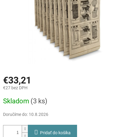
€33,21
€27 bez DPH
Jednotková
Skladom
(3 ks)
cena:
Doručíme do:
10.8.2026
Pridať do košíka