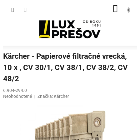
Prejsť
NÁKU
na
obsah
KOŠÍK
Kärcher - Papierové filtračné vrecká,
10 x , CV 30/1, CV 38/1, CV 38/2, CV
48/2
6.904-294.0
Priemerné
Neohodnotené
Značka:
Kärcher
hodnotenie
produktu
je
0,0
z
5
hviezdičiek.