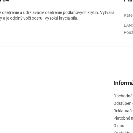
 ošetrenie a udržiavacie ošetrenie podlahových krytín. Vytvára
Kate
 a je odolný voči oderu. Vysoká krycia sila.
EAN
:
Použ
Informá
Obchodné
Odstúpeni
Reklamačn
Platobné 
O nás
Kontakty