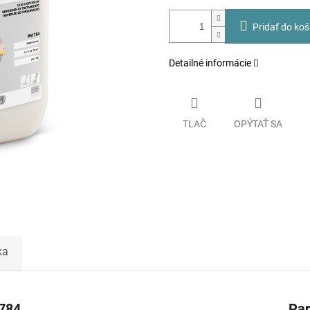
Pridať do koš
Detailné informácie
TLAČ
OPÝTAŤ SA
ka
 784
Pa