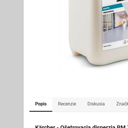
Popis
Recenzie
Diskusia
Znač
Kärcher - Ošetrovacia disperzia RM