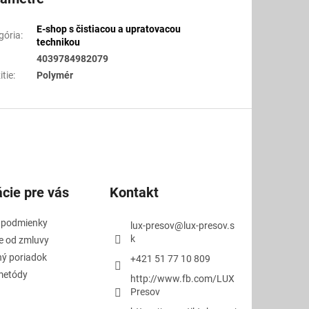
E-shop s čistiacou a upratovacou
gória
:
technikou
4039784982079
itie
:
Polymér
cie pre vás
Kontakt
 podmienky
lux-presov
@
lux-presov.s
k
e od zmluvy
ý poriadok
+421 51 77 10 809
metódy
http://www.fb.com/LUX
Presov