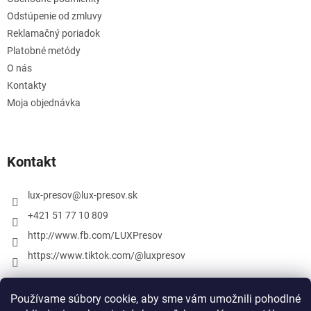
Odstúpenie od zmluvy
Reklamačný poriadok
Platobné metódy
O nás
Kontakty
Moja objednávka
Kontakt
lux-presov
@
lux-presov.sk
+421 51 77 10 809
http://www.fb.com/LUXPresov
https://www.tiktok.com/@luxpresov
Používame súbory cookie, aby sme vám umožnili pohodlné