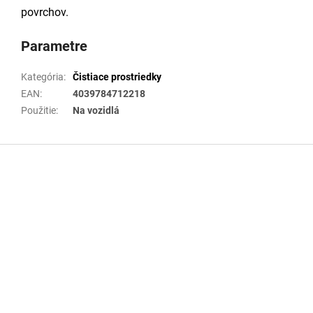
povrchov.
Parametre
Kategória
:
Čistiace prostriedky
EAN
:
4039784712218
Použitie
:
Na vozidlá
Z
á
p
ä
t
i
e