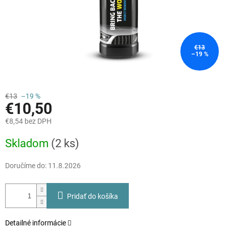
€13
–19 %
€13
–19 %
€10,50
€8,54 bez DPH
Jednotková
Skladom
(2 ks)
cena:
Doručíme do:
11.8.2026
Pridať do košíka
Detailné informácie