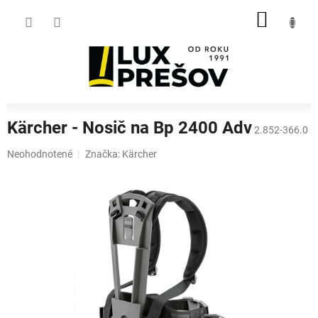
Prejsť
NÁKU
na
obsah
KOŠÍK
Kärcher - Nosič na Bp 2400 Adv
2.852-366.0
Priemerné
Neohodnotené
Značka:
Kärcher
hodnotenie
produktu
je
0,0
z
5
hviezdičiek.