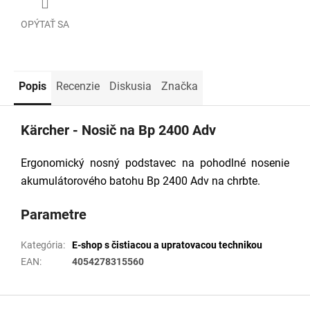
OPÝTAŤ SA
Popis
Recenzie
Diskusia
Značka
Kärcher - Nosič na Bp 2400 Adv
Ergonomický nosný podstavec na pohodlné nosenie
akumulátorového batohu Bp 2400 Adv na chrbte.
Parametre
Kategória
:
E-shop s čistiacou a upratovacou technikou
EAN
:
4054278315560
Z