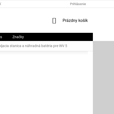
ČNÝ PORIADOK
PLATOBNÉ METÓDY
Prihlásenie
O NÁS
KONTAKTY
NÁKUPNÝ
Prázdny košík
KOŠÍK
is
Značky
íjacia stanica a náhradná batéria pre WV 5