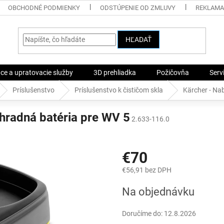
OBCHODNÉ PODMIENKY
ODSTÚPENIE OD ZMLUVY
REKLAMA
HĽADAŤ
ace a upratovacie služby
3D prehliadka
Požičovňa
Serv
Príslušenstvo
Príslušenstvo k čističom skla
Kärcher - Nab
áhradná batéria pre WV 5
2.633-116.0
€70
€56,91 bez DPH
Jednotková
Na objednávku
cena:
Doručíme do:
12.8.2026