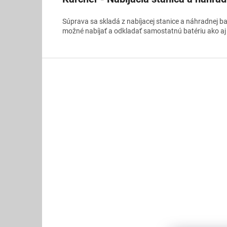
Súprava sa skladá z nabíjacej stanice a náhradnej bat
možné nabíjať a odkladať samostatnú batériu ako aj 
Z
á
p
ä
t
i
e