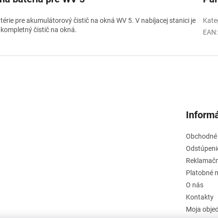
érie pre akumulátorový čistič na okná WV 5. V nabíjacej stanici je
Kate
kompletný čistič na okná.
EAN
:
Informá
Obchodné
Odstúpeni
Reklamačn
Platobné 
O nás
Kontakty
Moja obje