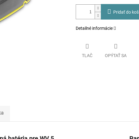
Pridať do koš
Detailné informácie
TLAČ
OPÝTAŤ SA
ka
dná batéria pre WV 5
Pa