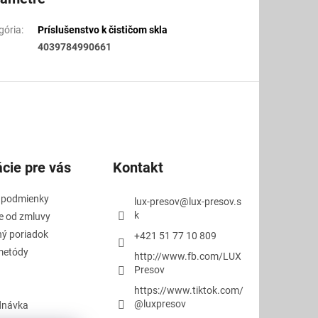
gória
:
Príslušenstvo k čističom skla
4039784990661
cie pre vás
Kontakt
 podmienky
lux-presov
@
lux-presov.s
k
e od zmluvy
ý poriadok
+421 51 77 10 809
metódy
http://www.fb.com/LUX
Presov
https://www.tiktok.com/
@luxpresov
dnávka