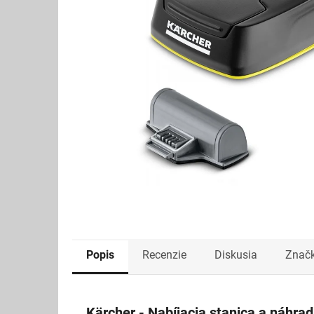
Popis
Recenzie
Diskusia
Znač
Kärcher - Nabíjacia stanica a náhra