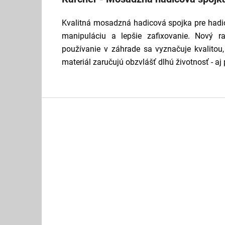
Kvalitná mosadzná hadicová spojka pre hadi
manipuláciu a lepšie zafixovanie. Nový 
používanie v záhrade sa vyznačuje kvalitou,
materiál zaručujú obzvlášť dlhú životnosť - aj
Z
á
p
ä
t
i
e