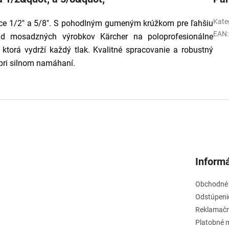
Kate
ce 1/2" a 5/8". S pohodlným gumeným krúžkom pre ľahšiu
EAN
:
rad mosadzných výrobkov Kärcher na poloprofesionálne
 ktorá vydrží každý tlak. Kvalitné spracovanie a robustný
 pri silnom namáhaní.
Informá
Obchodné
Odstúpeni
Reklamačn
Platobné 