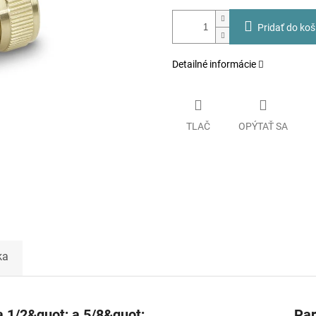
Pridať do koš
Detailné informácie
TLAČ
OPÝTAŤ SA
ka
 1/2&quot; a 5/8&quot;
Pa