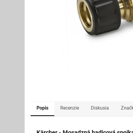
Popis
Recenzie
Diskusia
Znač
Kärcher - Mosadzná hadicová spojka