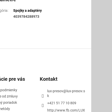
gória
:
Spojky a adaptéry
4039784288973
cie pre vás
Kontakt
 podmienky
lux-presov
@
lux-presov.s
k
e od zmluvy
ý poriadok
+421 51 77 10 809
metódy
http://www.fb.com/LUX