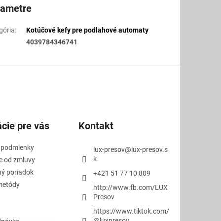
rametre
gória
:
Kotúčové kefy pre podlahové automaty
4039784346741
cie pre vás
Kontakt
 podmienky
lux-presov
@
lux-presov.s
k
e od zmluvy
ý poriadok
+421 51 77 10 809
metódy
http://www.fb.com/LUX
Presov
https://www.tiktok.com/
@luxpresov