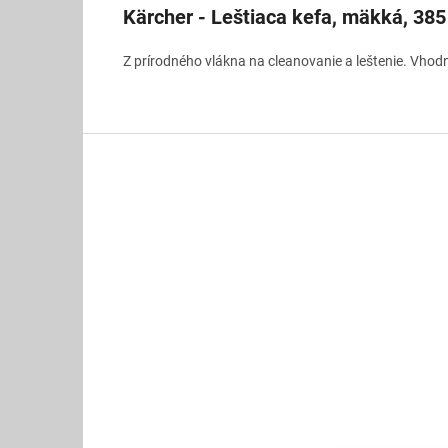
Kärcher - Leštiaca kefa, mäkká, 38
Z prírodného vlákna na cleanovanie a leštenie. Vhod
Z
á
p
ä
t
i
e