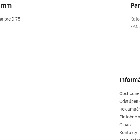
5 mm
Pa
ná pre D 75.
Kate
EAN
:
Informá
Obchodné
Odstúpeni
Reklamačn
Platobné 
O nás
Kontakty