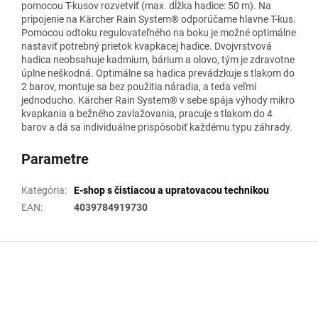
pomocou T-kusov rozvetviť (max. dĺžka hadice: 50 m). Na
pripojenie na Kärcher Rain System® odporúčame hlavne T-kus.
Pomocou odtoku regulovateľného na boku je možné optimálne
nastaviť potrebný prietok kvapkacej hadice. Dvojvrstvová
hadica neobsahuje kadmium, bárium a olovo, tým je zdravotne
úplne neškodná. Optimálne sa hadica prevádzkuje s tlakom do
2 barov, montuje sa bez použitia náradia, a teda veľmi
jednoducho. Kärcher Rain System® v sebe spája výhody mikro
kvapkania a bežného zavlažovania, pracuje s tlakom do 4
barov a dá sa individuálne prispôsobiť každému typu záhrady.
Parametre
Kategória
:
E-shop s čistiacou a upratovacou technikou
EAN
:
4039784919730
Z
á
p
ä
t