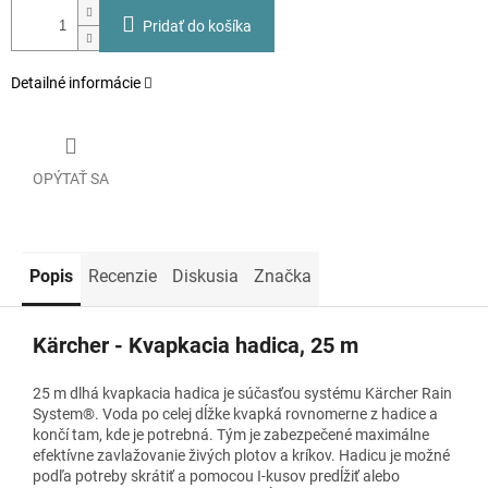
Pridať do košíka
Detailné informácie
OPÝTAŤ SA
Popis
Recenzie
Diskusia
Značka
Kärcher - Kvapkacia hadica, 25 m
25 m dlhá kvapkacia hadica je súčasťou systému Kärcher Rain
System®. Voda po celej dĺžke kvapká rovnomerne z hadice a
končí tam, kde je potrebná. Tým je zabezpečené maximálne
efektívne zavlažovanie živých plotov a kríkov. Hadicu je možné
podľa potreby skrátiť a pomocou I-kusov predĺžiť alebo