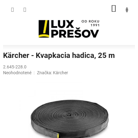
Prejsť
NÁKU
na
obsah
KOŠÍK
Kärcher - Kvapkacia hadica, 25 m
2.645-228.0
Priemerné
Neohodnotené
Značka:
Kärcher
hodnotenie
produktu
je
0,0
z
5
hviezdičiek.