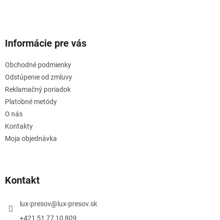
Informácie pre vás
Obchodné podmienky
Odstúpenie od zmluvy
Reklamačný poriadok
Platobné metódy
O nás
Kontakty
Moja objednávka
Kontakt
lux-presov
@
lux-presov.sk
+421 51 77 10 809