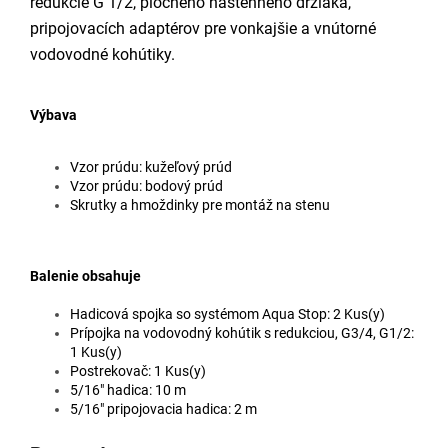
redukcie G 1/2, plochého nástenného držiaka,
pripojovacích adaptérov pre vonkajšie a vnútorné
vodovodné kohútiky.
Výbava
Vzor prúdu: kužeľový prúd
Vzor prúdu: bodový prúd
Skrutky a hmoždinky pre montáž na stenu
Balenie obsahuje
Hadicová spojka so systémom Aqua Stop: 2 Kus(y)
Prípojka na vodovodný kohútik s redukciou, G3/4, G1/2:
1 Kus(y)
Postrekovač: 1 Kus(y)
5/16" hadica: 10 m
5/16" pripojovacia hadica: 2 m