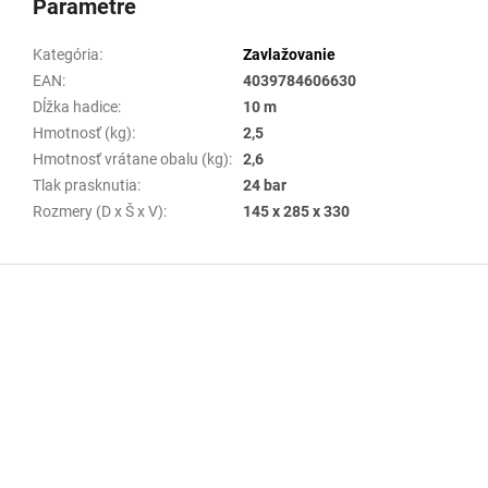
Parametre
Kategória
:
Zavlažovanie
EAN
:
4039784606630
Dĺžka hadice
:
10 m
Hmotnosť (kg)
:
2,5
Hmotnosť vrátane obalu (kg)
:
2,6
Tlak prasknutia
:
24 bar
Rozmery (D x Š x V)
:
145 x 285 x 330
Z
á
p
ä
t
i
e