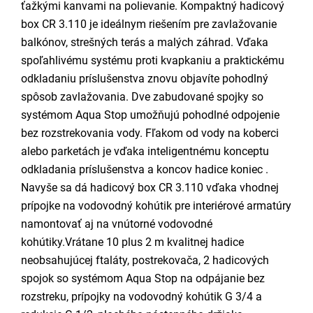
ťažkými kanvami na polievanie. Kompaktný hadicový
box CR 3.110 je ideálnym riešením pre zavlažovanie
balkónov, strešných terás a malých záhrad. Vďaka
spoľahlivému systému proti kvapkaniu a praktickému
odkladaniu príslušenstva znovu objavíte pohodlný
spôsob zavlažovania. Dve zabudované spojky so
systémom Aqua Stop umožňujú pohodlné odpojenie
bez rozstrekovania vody. Fľakom od vody na koberci
alebo parketách je vďaka inteligentnému konceptu
odkladania príslušenstva a koncov hadice koniec .
Navyše sa dá hadicový box CR 3.110 vďaka vhodnej
prípojke na vodovodný kohútik pre interiérové armatúry
namontovať aj na vnútorné vodovodné
kohútiky.Vrátane 10 plus 2 m kvalitnej hadice
neobsahujúcej ftaláty, postrekovača, 2 hadicových
spojok so systémom Aqua Stop na odpájanie bez
rozstreku, prípojky na vodovodný kohútik G 3/4 a