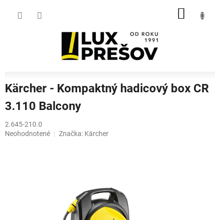
Prejsť
NÁKU
na
obsah
KOŠÍK
Kärcher - Kompaktný hadicový box CR
3.110 Balcony
2.645-210.0
Priemerné
Neohodnotené
Značka:
Kärcher
hodnotenie
produktu
je
0,0
z
5
hviezdičiek.