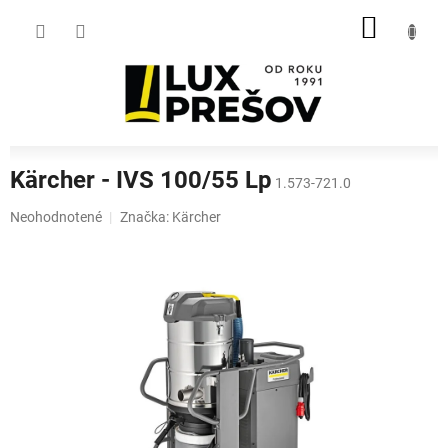
Prejsť
NÁKU
na
obsah
KOŠÍK
Kärcher - IVS 100/55 Lp
1.573-721.0
Priemerné
Neohodnotené
Značka:
Kärcher
hodnotenie
produktu
je
0,0
z
5
hviezdičiek.