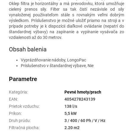
Oklep filtra je horizontálny a má prevodovku, ktorá umožňuje
cielený prenos sily. Filter sa tak čistí nezávisle od sily
vynaloženej používateľom stále s rovnakým veľmi dobrým
výsledkom. Príslušenstvo je možné uložiť priamo na stroji a v
prípade potreby je k dispozícii diaľkové ovládanie (nepatrí do
štandardnej výbavy) na zapínanie a vypínanie vysávača zo
vzdialenosti až do 30 metrov.
Obsah balenia
Vyprázdňovanie nádoby, LongoPac
Príslušenstvo v štandardnej výbave, Nie
Parametre
Kategória
:
Pevné hmoty/prach
EAN
:
4054278243139
Prietok vzduchu
:
138 l/s
Príkon
:
5,5 kW
Druh prúdu
:
3 / 400 / 60 Ph / V / Hz
Filtračná plocha
:
2.20 m2