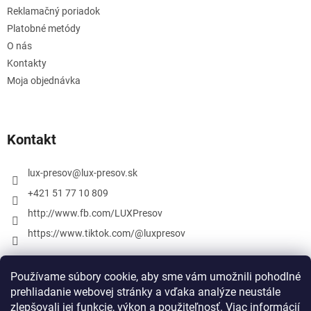
Reklamačný poriadok
Platobné metódy
O nás
Kontakty
Moja objednávka
Kontakt
lux-presov
@
lux-presov.sk
+421 51 77 10 809
http://www.fb.com/LUXPresov
https://www.tiktok.com/@luxpresov
Používame súbory cookie, aby sme vám umožnili pohodlné
prehliadanie webovej stránky a vďaka analýze neustále
zlepšovali jej funkcie, výkon a použiteľnosť.
Viac informácií