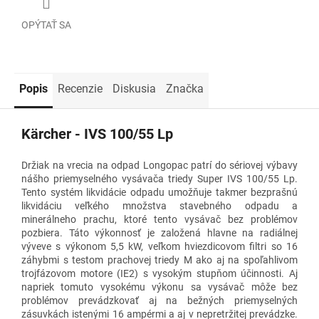
OPÝTAŤ SA
Popis
Recenzie
Diskusia
Značka
Kärcher - IVS 100/55 Lp
Držiak na vrecia na odpad Longopac patrí do sériovej výbavy
nášho priemyselného vysávača triedy Super IVS 100/55 Lp.
Tento systém likvidácie odpadu umožňuje takmer bezprašnú
likvidáciu veľkého množstva stavebného odpadu a
minerálneho prachu, ktoré tento vysávač bez problémov
pozbiera. Táto výkonnosť je založená hlavne na radiálnej
výveve s výkonom 5,5 kW, veľkom hviezdicovom filtri so 16
záhybmi s testom prachovej triedy M ako aj na spoľahlivom
trojfázovom motore (IE2) s vysokým stupňom účinnosti. Aj
napriek tomuto vysokému výkonu sa vysávač môže bez
problémov prevádzkovať aj na bežných priemyselných
zásuvkách istenými 16 ampérmi a aj v nepretržitej prevádzke.