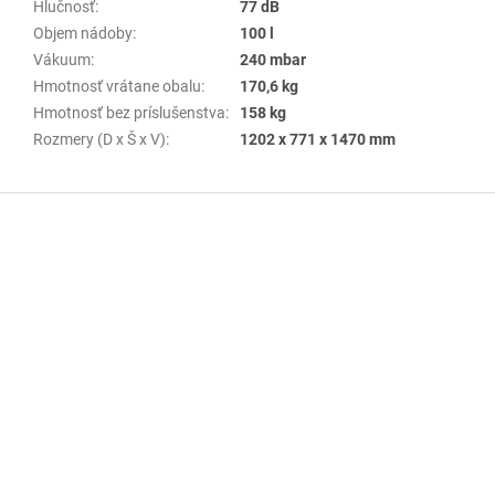
Hlučnosť
:
77 dB
Objem nádoby
:
100 l
Vákuum
:
240 mbar
Hmotnosť vrátane obalu
:
170,6 kg
Hmotnosť bez príslušenstva
:
158 kg
Rozmery (D x Š x V)
:
1202 x 771 x 1470 mm
Z
á
p
ä
t
i
e