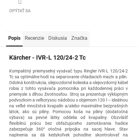
OPÝTAŤ SA
Popis
Recenzie
Diskusia
Značka
Kärcher - IVR-L 120/24-2 Tc
Kompaktný priemyselný vysávač typu Ringler IVR-L 120/24-2
Tc sa optimálne hodí na separovanie chladiacich mazív a pilín.
Odolná konštrukcia, olejovzdorné kolieska a olejovzdorný kábel
robia z tohto vysávača pomocníka pri každodennej práci v
priemysle s dlhou životnosťou. Stroj sa prezentuje výklopným
podvozkom a veľkorysou nádobou s objemom 120 l – ideálnou
na veľké množstvá kvapalín a/alebo maximálne bezprašných
látok, ako sú piliny. Pomocou koša na piliny (dodatočná
výbava) sa pevné látky oddelia od kvapaliny. Obzvlášť
flexibilnú prácu bez obťažujúceho zamotávania hadice
zabezpečuje 360° otočná prípojka na sacej hlave. Stav
naplnenia sa dá kedykoľvek pohodlne skontrolovať na