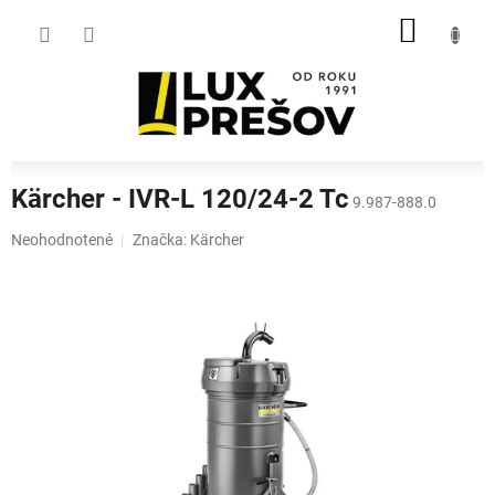
Prejsť
NÁKU
na
obsah
KOŠÍK
Kärcher - IVR-L 120/24-2 Tc
9.987-888.0
Priemerné
Neohodnotené
Značka:
Kärcher
hodnotenie
produktu
je
0,0
z
5
hviezdičiek.