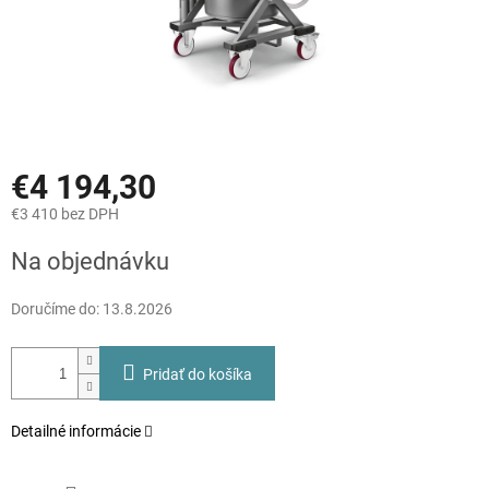
€4 194,30
€3 410 bez DPH
Jednotková
Na objednávku
cena:
Doručíme do:
13.8.2026
Pridať do košíka
Detailné informácie