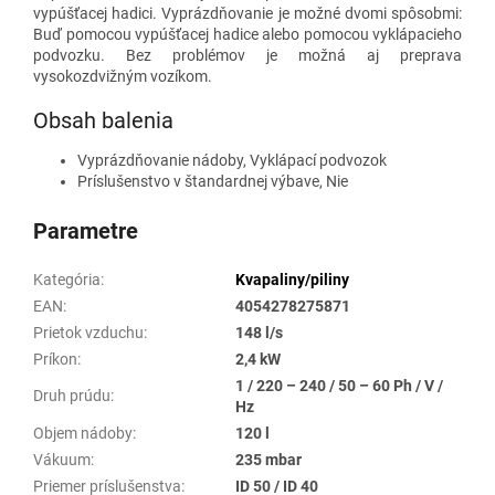
vypúšťacej hadici. Vyprázdňovanie je možné dvomi spôsobmi:
Buď pomocou vypúšťacej hadice alebo pomocou vyklápacieho
podvozku. Bez problémov je možná aj preprava
vysokozdvižným vozíkom.
Obsah balenia
Vyprázdňovanie nádoby, Vyklápací podvozok
Príslušenstvo v štandardnej výbave, Nie
Parametre
Kategória
:
Kvapaliny/piliny
EAN
:
4054278275871
Prietok vzduchu
:
148 l/s
Príkon
:
2,4 kW
1 / 220 – 240 / 50 – 60 Ph / V /
Druh prúdu
:
Hz
Objem nádoby
:
120 l
Vákuum
:
235 mbar
Priemer príslušenstva
:
ID 50 / ID 40