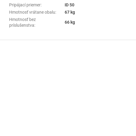
Pripájací priemer
:
ID 50
Hmotnosť vrátane obalu
:
67 kg
Hmotnosť bez
66 kg
príslušenstva
:
Z
á
p
ä
t
i
e