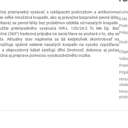
ktný priemyselný vysávač s vyklápacím podvozkom a antikorovou
Kate
ak veľké množstvá kvapalín, ako aj prevažne bezprašné pevné látky
EAN
:
výbava) sa pevné látky bez problémov oddelia od nasatých kvapalín.
Prie
užitie priemyselného vysávača IVR-L 120/24-2 Tc Me Dp. Bez
Prík
ná (360°) hadicová prípojka na sacej hlave sa postará o to, aby sa
lita. Aktuálny stav naplnenia sa dá kedykoľvek skontrolovať na
Druh
možňuje spätné vedenie nasatých kvapalín na vysokú vypúšťaciu
a a olejovzdorný kábel zaisťujú dlhú životnosť, dokonca aj počas
Obje
možná aj preprava pomocou vysokozdvižného vozíka.
Vák
Prie
Pripá
Hmot
obal
Hmot
prís