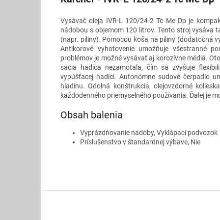
Vysávač oleja IVR-L 120/24-2 Tc Me Dp je kompa
nádobou s objemom 120 litrov. Tento stroj vysáva t
(napr. piliny). Pomocou koša na piliny (dodatočná 
Antikorové vyhotovenie umožňuje všestranné po
problémov je možné vysávať aj korozívne médiá. Otoč
sacia hadica nezamotala, čím sa zvyšuje flexibi
vypúšťacej hadici. Autonómne sudové čerpadlo u
hladinu. Odolná konštrukcia, olejovzdorné koliesk
každodenného priemyselného používania. Ďalej je 
Obsah balenia
Vyprázdňovanie nádoby, Vyklápací podvozok
Príslušenstvo v štandardnej výbave, Nie
Z
á
p