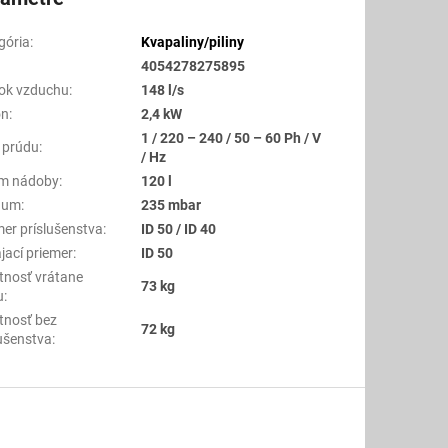
gória
:
Kvapaliny/piliny
4054278275895
tok vzduchu
:
148 l/s
on
:
2,4 kW
1 / 220 – 240 / 50 – 60 Ph / V
 prúdu
:
/ Hz
m nádoby
:
120 l
uum
:
235 mbar
mer príslušenstva
:
ID 50 / ID 40
jací priemer
:
ID 50
nosť vrátane
73 kg
u
:
nosť bez
72 kg
lušenstva
: