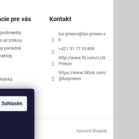
cie pre vás
Kontakt
 podmienky
lux-presov
@
lux-presov.s
k
e od zmluvy
ý poriadok
+421 51 77 10 809
metódy
http://www.fb.com/LUX
Presov
https://www.tiktok.com/
@luxpresov
dnávka
Súhlasím
Vytvoril Shoptet