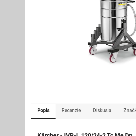
Popis
Recenzie
Diskusia
Znač
Kärcher - IVR-L 120/24-2 Tc Me Dp