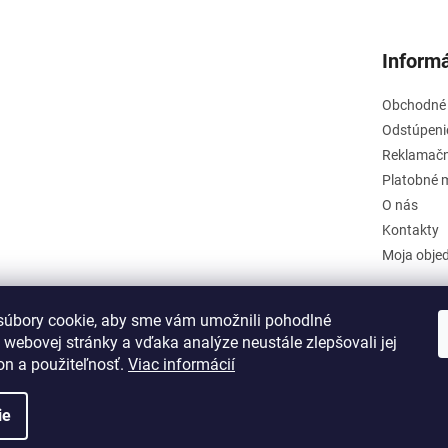
Informá
Obchodné
Odstúpeni
Reklamačn
Platobné 
O nás
Kontakty
Moja obje
úbory cookie, aby sme vám umožnili pohodlné
 webovej stránky a vďaka analýze neustále zlepšovali jej
on a použiteľnosť.
Viac informácií
ie