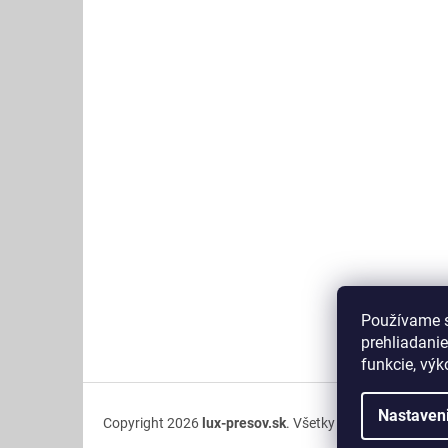
ä
t
i
e
Používame s
prehliadanie
funkcie, výk
Nastaven
Copyright 2026
lux-presov.sk
. Všetky práva vyhradené.