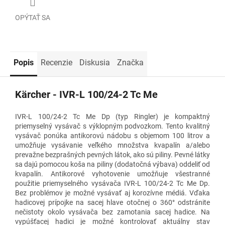
OPÝTAŤ SA
Popis
Recenzie
Diskusia
Značka
Kärcher - IVR-L 100/24-2 Tc Me
IVR-L 100/24-2 Tc Me Dp (typ Ringler) je kompaktný
priemyselný vysávač s výklopným podvozkom. Tento kvalitný
vysávač ponúka antikorovú nádobu s objemom 100 litrov a
umožňuje vysávanie veľkého množstva kvapalín a/alebo
prevažne bezprašných pevných látok, ako sú piliny. Pevné látky
sa dajú pomocou koša na piliny (dodatočná výbava) oddeliť od
kvapalín. Antikorové vyhotovenie umožňuje všestranné
použitie priemyselného vysávača IVR-L 100/24-2 Tc Me Dp.
Bez problémov je možné vysávať aj korozívne médiá. Vďaka
hadicovej prípojke na sacej hlave otočnej o 360° odstránite
nečistoty okolo vysávača bez zamotania sacej hadice. Na
vypúšťacej hadici je možné kontrolovať aktuálny stav