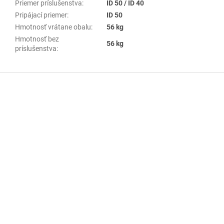
Priemer príslušenstva
:
ID 50 / ID 40
Pripájací priemer
:
ID 50
Hmotnosť vrátane obalu
:
56 kg
Hmotnosť bez
56 kg
príslušenstva
:
Z
á
p
ä
t
i
e