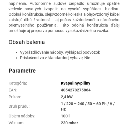
naplnenia. Autonómne sudové čerpadlo umožňuje spätné
vedenie nasatých kvapalín na vysokú vypúšťaciu hladinu.
Odolná konštrukcia, olejovzdorné kolieska a olejovzdorný kábel
zaisťujú dlhú životnosť – aj počas každodenného náročného
priemyselného používania. Táto odolná konštrukcia ďalej
umožňuje aj prepravu pomocou vysokozdvižného vozíka.
Obsah balenia
Vyprázdňovanie nádoby, Vyklápací podvozok
Príslušenstvo v štandardnej výbave, Nie
Parametre
Kategória
:
Kvapaliny/piliny
EAN
:
4054278275864
Príkon
:
2,4 kW
1 / 220 – 240 / 50 – 60 Ph / V /
Druh prúdu
:
Hz
Objem nádoby
:
100 l
Vákuum
:
230 mbar