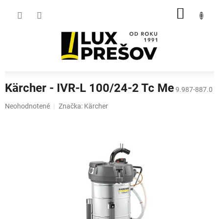
Prejsť
NÁKU
na
obsah
KOŠÍK
Kärcher - IVR-L 100/24-2 Tc Me
9.987-887.0
Priemerné
Neohodnotené
Značka:
Kärcher
hodnotenie
produktu
je
0,0
z
5
hviezdičiek.