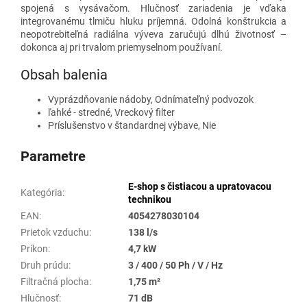
spojená s vysávačom. Hlučnosť zariadenia je vďaka
integrovanému tlmiču hluku príjemná. Odolná konštrukcia a
neopotrebiteľná radiálna výveva zaručujú dlhú životnosť –
dokonca aj pri trvalom priemyselnom používaní.
Obsah balenia
Vyprázdňovanie nádoby, Odnímateľný podvozok
ľahké - stredné, Vreckový filter
Príslušenstvo v štandardnej výbave, Nie
Parametre
E-shop s čistiacou a upratovacou
Kategória
:
technikou
EAN
:
4054278030104
Prietok vzduchu
:
138 l/s
Príkon
:
4,7 kW
Druh prúdu
:
3 / 400 / 50 Ph / V / Hz
Filtračná plocha
:
1,75 m²
Hlučnosť
:
71 dB