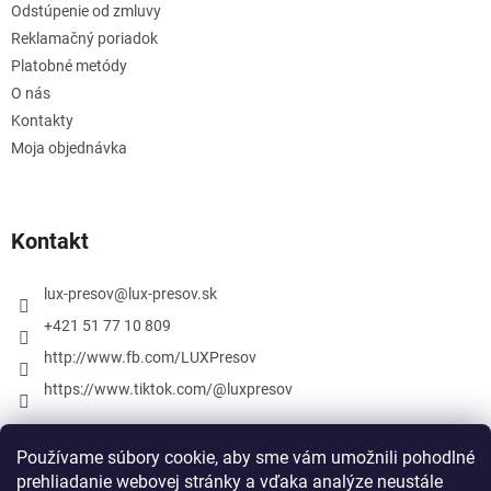
Odstúpenie od zmluvy
Reklamačný poriadok
Platobné metódy
O nás
Kontakty
Moja objednávka
Kontakt
lux-presov
@
lux-presov.sk
+421 51 77 10 809
http://www.fb.com/LUXPresov
https://www.tiktok.com/@luxpresov
Používame súbory cookie, aby sme vám umožnili pohodlné
prehliadanie webovej stránky a vďaka analýze neustále