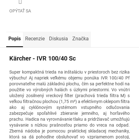
OPÝTAŤ SA
Popis
Recenzie
Diskusia
Značka
Kärcher - IVR 100/40 Sc
Super kompaktná trieda na inštaláciu v priestoroch bez rizika
výbuchu! Aj napriek veľkému objemu ponúka IVR 100/40 Pf
porovnateľne malú základnú plochu, čím sa perfektne hodí na
použitie vo výrobných halách s úzkymi priestormi. Vo vnútri
uložený zosilnený vreckový filter (prachová trieda filtra M) s
veľkou filtračnou plochou (1,75 m²) a efektívnym oklepom filtra
ako aj cyklónovým systémom vstupného odlučovania
zabezpečuje spoľahlivé zbieranie jemného, aj horľavého
prachu. Hadica na vyrovnávanie tlaku a pridržiavač umožňujú
vysávanie s nízkou prašnosťou priamo do vreca na odpad.
Zberná nádoba je pomocou praktickej skladacej mechaniky,
ktorá sa dá pohodlne obsluhovať vo vzpriamenom postoji,