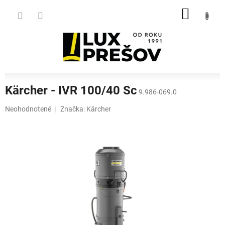
Prejsť
NÁKU
na
obsah
KOŠÍK
Kärcher - IVR 100/40 Sc
9.986-069.0
Priemerné
Neohodnotené
Značka:
Kärcher
hodnotenie
produktu
je
0,0
z
5
hviezdičiek.