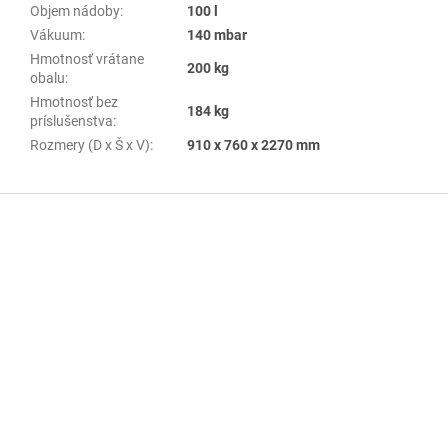
Objem nádoby
:
100 l
Vákuum
:
140 mbar
Hmotnosť vrátane
200 kg
obalu
:
Hmotnosť bez
184 kg
príslušenstva
:
Rozmery (D x Š x V)
:
910 x 760 x 2270 mm
Z
á
p
ä
t
i
e