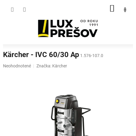
Prejsť
NÁKU
na
obsah
KOŠÍK
Kärcher - IVC 60/30 Ap
1.576-107.0
Priemerné
Neohodnotené
Značka:
Kärcher
hodnotenie
produktu
je
0,0
z
5
hviezdičiek.