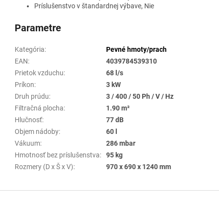
Príslušenstvo v štandardnej výbave, Nie
Parametre
Kategória
:
Pevné hmoty/prach
EAN
:
4039784539310
Prietok vzduchu
:
68 l/s
Príkon
:
3 kW
Druh prúdu
:
3 / 400 / 50 Ph / V / Hz
Filtračná plocha
:
1.90 m²
Hlučnosť
:
77 dB
Objem nádoby
:
60 l
Vákuum
:
286 mbar
Hmotnosť bez príslušenstva
:
95 kg
Rozmery (D x Š x V)
:
970 x 690 x 1240 mm
Z
á
p