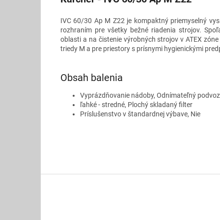
IVC 60/30 Ap M Z22 je kompaktný priemyselný vysá
rozhraním pre všetky bežné riadenia strojov. Spoľ
oblasti a na čistenie výrobných strojov v ATEX zóne
triedy M a pre priestory s prísnymi hygienickými pred
Obsah balenia
Vyprázdňovanie nádoby, Odnímateľný podvo
ľahké - stredné, Plochý skladaný filter
Príslušenstvo v štandardnej výbave, Nie
Z
á
p
ä