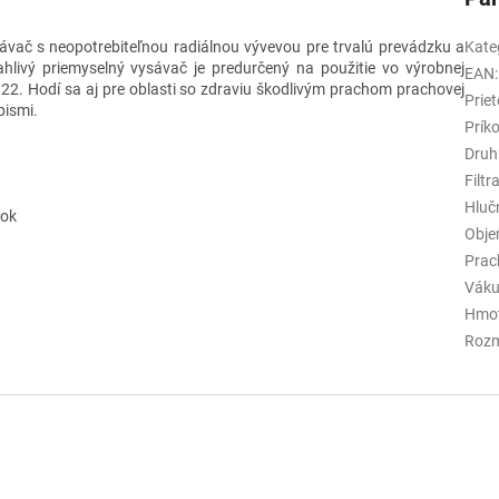
vač s neopotrebiteľnou radiálnou vývevou pre trvalú prevádzku a
Kate
ahlivý priemyselný vysávač je predurčený na použitie vo výrobnej
EAN
:
 22. Hodí sa aj pre oblasti so zdraviu škodlivým prachom prachovej
Prie
pismi.
Prík
Druh
Filt
Hluč
zok
Obje
Prac
Vák
Hmot
Rozm