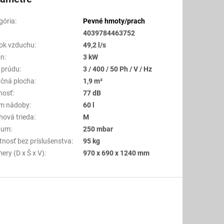
gória
:
Pevné hmoty/prach
4039784463752
tok vzduchu
:
49,2 l/s
on
:
3 kW
 prúdu
:
3 / 400 / 50 Ph / V / Hz
račná plocha
:
1,9 m²
nosť
:
77 dB
m nádoby
:
60 l
hová trieda
:
M
uum
:
250 mbar
nosť bez príslušenstva
:
95 kg
ery (D x Š x V)
:
970 x 690 x 1240 mm