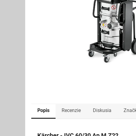
Popis
Recenzie
Diskusia
Znač
Kärcher - IVC 60/30 Ap M Z22