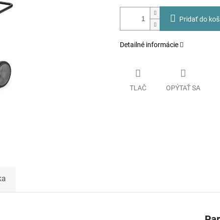
Pridať do koš
Detailné informácie
TLAČ
OPÝTAŤ SA
ka
Pa