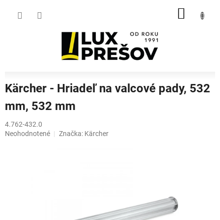
Prejsť
NÁKU
na
obsah
KOŠÍK
Kärcher - Hriadeľ na valcové pady, 532
mm, 532 mm
4.762-432.0
Priemerné
Neohodnotené
Značka:
Kärcher
hodnotenie
produktu
je
0,0
z
5
hviezdičiek.