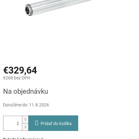
€329,64
€268 bez DPH
Jednotková
Na objednávku
cena:
Doručíme do:
11.8.2026
Pridať do košíka