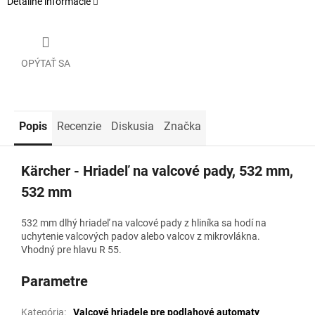
Detailné informácie
OPÝTAŤ SA
Popis
Recenzie
Diskusia
Značka
Kärcher - Hriadeľ na valcové pady, 532 mm,
532 mm
532 mm dlhý hriadeľ na valcové pady z hliníka sa hodí na
uchytenie valcových padov alebo valcov z mikrovlákna.
Vhodný pre hlavu R 55.
Parametre
Kategória
:
Valcové hriadele pre podlahové automaty