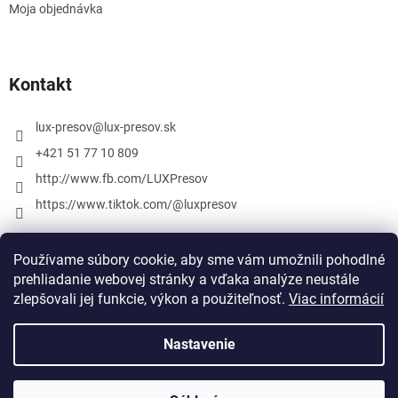
Moja objednávka
Kontakt
lux-presov
@
lux-presov.sk
+421 51 77 10 809
http://www.fb.com/LUXPresov
https://www.tiktok.com/@luxpresov
Používame súbory cookie, aby sme vám umožnili pohodlné
prehliadanie webovej stránky a vďaka analýze neustále
zlepšovali jej funkcie, výkon a použiteľnosť.
Viac informácií
Nastavenie
Vytvoril Shoptet