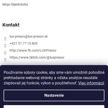
Moja objednávka
Kontakt
lux-presov
@
lux-presov.sk
+421 51 77 10 809
http://www.fb.com/LUXPresov
https://www.tiktok.com/@luxpresov
Používame súbory cookie, aby sme vám umožnili pohodlné
prehliadanie webovej stránky a vďaka analýze neustále
zlepšovali jej funkcie, výkon a použiteľnosť.
Viac informácií
Nastavenie
Vytvoril Shoptet