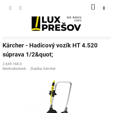
Prejsť
NÁKU
na
obsah
KOŠÍK
Kärcher - Hadicový vozík HT 4.520
súprava 1/2&quot;
2.645-168.0
Priemerné
Neohodnotené
Značka:
Kärcher
hodnotenie
produktu
je
0,0
z
5
hviezdičiek.