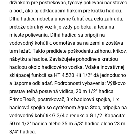
držiakom pre postrekovač, tyčový polievací nadstavec
a pod., ako aj odkladacím hákom pre krátku hadicu.
Dlhú hadicu netreba únavne ťahať cez celú záhradu,
pretože obratný vozík je vždy po boku, a teda na
mieste polievania. Dlhá hadica sa pripojí na
vodovodný kohútik, odmotáva sa na zemi a zostáva
tam ležať. Takto predídete poškodeniu záhonu, kríkov,
nábytku a hadice. Zavlažujete pohodlne s kratšou
hadicou okolo hadicového vozíka. Vďaka inovatívnej
sklápacej funkcii sa HT 4.520 Kit 1/2“ dá jednoducho
a úsporne odkladať. Podrobnosti vybavenia: Výškovo
prestaviteľná posuvná vidlica, 20 m 1/2" hadica
PrimoFlex®, postrekovač, 3 x hadicová spojka, 1 x
hadicová spojka so systémom Aqua Stop, prípojka na
vodovodný kohútik G 3/4 a redukcia G 1/2. Kapacita:
50 m 1/2" hadica alebo 35 m 5/8" hadica alebo 23 m
3/4" hadica.