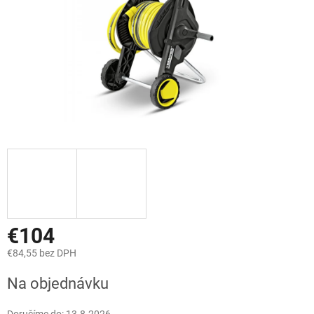
€104
€84,55 bez DPH
Jednotková
Na objednávku
cena: