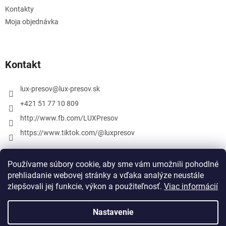
Kontakty
Moja objednávka
Kontakt
lux-presov
@
lux-presov.sk
+421 51 77 10 809
http://www.fb.com/LUXPresov
https://www.tiktok.com/@luxpresov
Používame súbory cookie, aby sme vám umožnili pohodlné
prehliadanie webovej stránky a vďaka analýze neustále
zlepšovali jej funkcie, výkon a použiteľnosť.
Viac informácií
Nastavenie
Vytvoril Shoptet