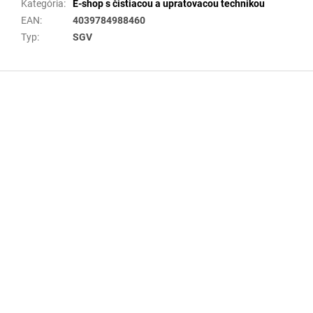
Kategória
:
E-shop s čistiacou a upratovacou technikou
EAN
:
4039784988460
Typ
:
SGV
Z
á
p
ä
t
i
e