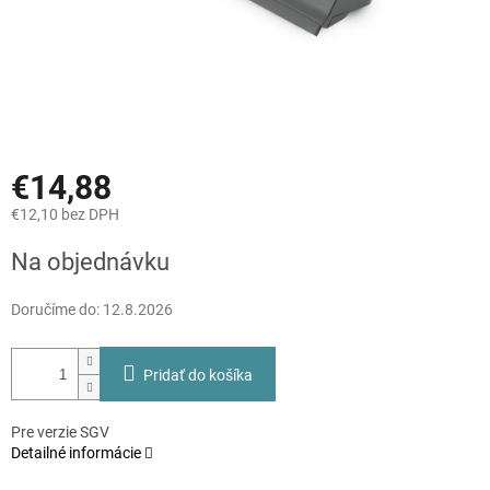
€14,88
€12,10 bez DPH
Jednotková
Na objednávku
cena:
Doručíme do:
12.8.2026
Pridať do košíka
Pre verzie SGV
Detailné informácie