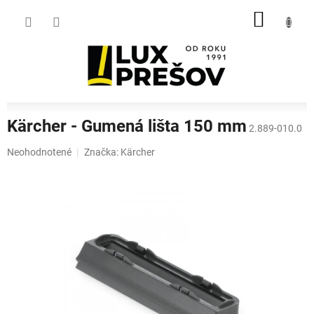
Prejsť
NÁKU
na
obsah
KOŠÍK
Kärcher - Gumená lišta 150 mm
2.889-010.0
Priemerné
Neohodnotené
Značka:
Kärcher
hodnotenie
produktu
je
0,0
z
5
hviezdičiek.