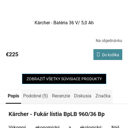
Kärcher - Batéria 36 V/ 5,0 Ah
Na objednávku
€225
Do košíka
ZOBRAZIŤ VŠETKY SÚVISIACE PRODUKTY
Popis
Podobné (5)
Recenzie
Diskusia
Značka
Kärcher - Fukár lístia BpLB 960/36 Bp
Výkonný, ekonomický a ekologický: Náš