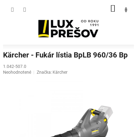
Prejsť
NÁKU
na
obsah
KOŠÍK
Kärcher - Fukár lístia BpLB 960/36 Bp
1.042-507.0
Priemerné
Neohodnotené
Značka:
Kärcher
hodnotenie
produktu
je
0,0
z
5
hviezdičiek.