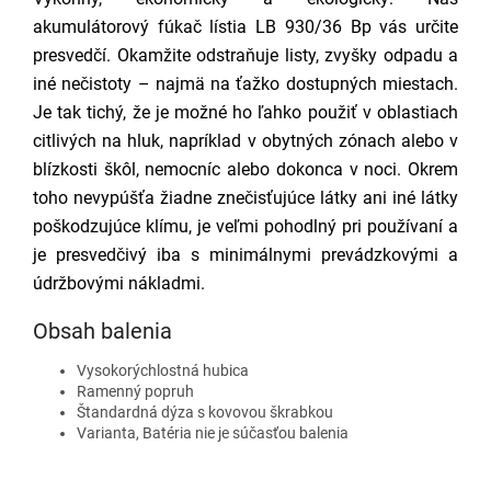
akumulátorový fúkač lístia LB 930/36 Bp vás určite
presvedčí. Okamžite odstraňuje listy, zvyšky odpadu a
iné nečistoty – najmä na ťažko dostupných miestach.
Je tak tichý, že je možné ho ľahko použiť v oblastiach
citlivých na hluk, napríklad v obytných zónach alebo v
blízkosti škôl, nemocníc alebo dokonca v noci. Okrem
toho nevypúšťa žiadne znečisťujúce látky ani iné látky
poškodzujúce klímu, je veľmi pohodlný pri používaní a
je presvedčivý iba s minimálnymi prevádzkovými a
údržbovými nákladmi.
Obsah balenia
Vysokorýchlostná hubica
Ramenný popruh
Štandardná dýza s kovovou škrabkou
Varianta, Batéria nie je súčasťou balenia