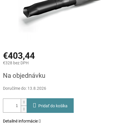
€403,44
€328 bez DPH
Jednotková
Na objednávku
cena:
Doručíme do:
13.8.2026
Pridať do košíka
Detailné informácie