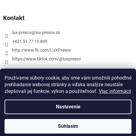
Kontakt
lux-presov
@
lux-presov.sk
+421 51 77 10 809
http://www.fb.com/LUXPresov
https://www.tiktok.com/@luxpresov
Používame súbory cookie, aby sme vám umožnili pohodlné
prehliadanie webovej stránky a vďaka analýze neustále
zlepšovali jej funkcie, výkon a použiteľnosť.
Viac informácií
Nastavenie
Vytvoril Shoptet
Súhlasím
Copyright 2026
lux-presov.sk
. Všetky práva vyhradené.