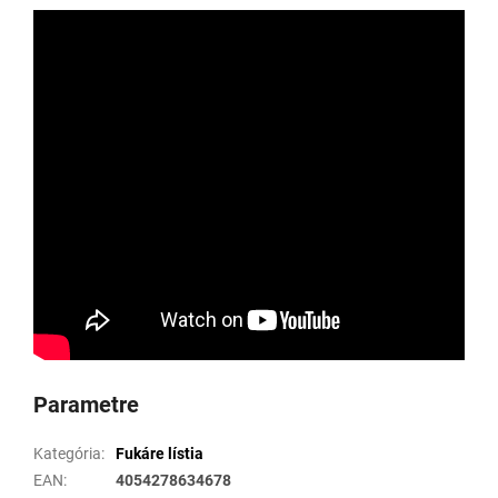
Parametre
Kategória
:
Fukáre lístia
EAN
:
4054278634678