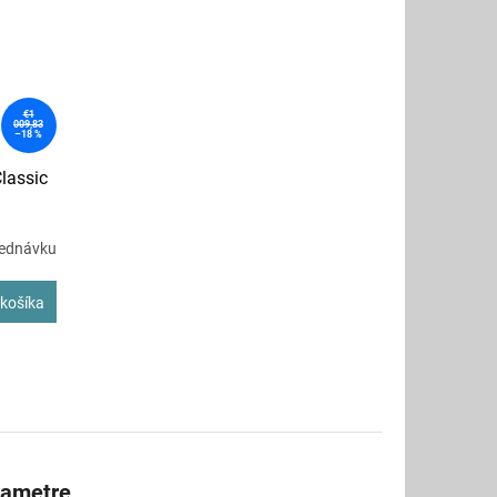
€1
009,83
–18 %
Classic
jednávku
košíka
rametre