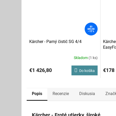
€1
697,40
–15 %
Kärcher - Parný čistič SG 4/4
Kärcher
EasyFi
Skladom
(1 ks)
€1 426,80
€178
Do košíka
Popis
Recenzie
Diskusia
Znač
Kärcher - Froté utierky, široké