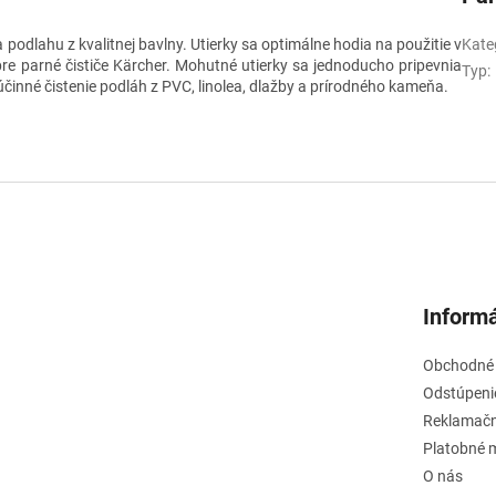
a podlahu z kvalitnej bavlny. Utierky sa optimálne hodia na použitie v
Kate
re parné čističe Kärcher. Mohutné utierky sa jednoducho pripevnia
Typ
:
inné čistenie podláh z PVC, linolea, dlažby a prírodného kameňa.
Informá
Obchodné
Odstúpeni
Reklamačn
Platobné 
O nás