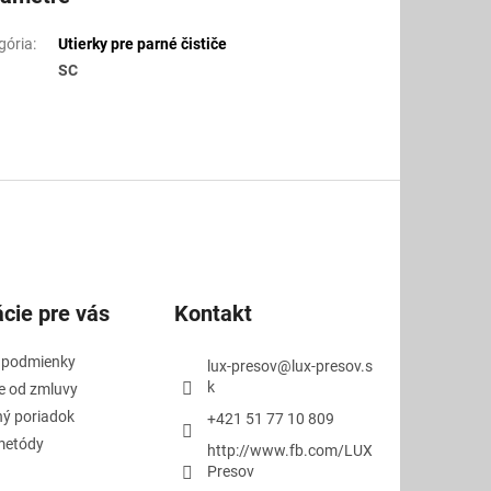
gória
:
Utierky pre parné čističe
SC
cie pre vás
Kontakt
 podmienky
lux-presov
@
lux-presov.s
k
e od zmluvy
ý poriadok
+421 51 77 10 809
metódy
http://www.fb.com/LUX
Presov