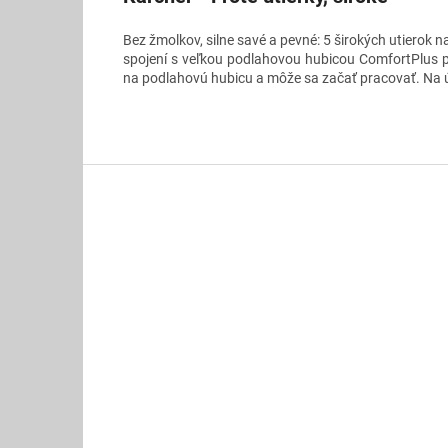
Bez žmolkov, silne savé a pevné: 5 širokých utierok n
spojení s veľkou podlahovou hubicou ComfortPlus p
na podlahovú hubicu a môže sa začať pracovať. Na úč
Z
á
p
ä
t
i
e