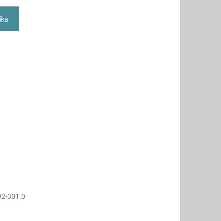
íka
92-301.0