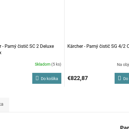
 - Parný čistič SC 2 Deluxe
Kärcher - Parný čistič SG 4/2 
x
Skladom
(5 ks)
Na ob
€822,87
Do košíka
Do 
ka
Pa