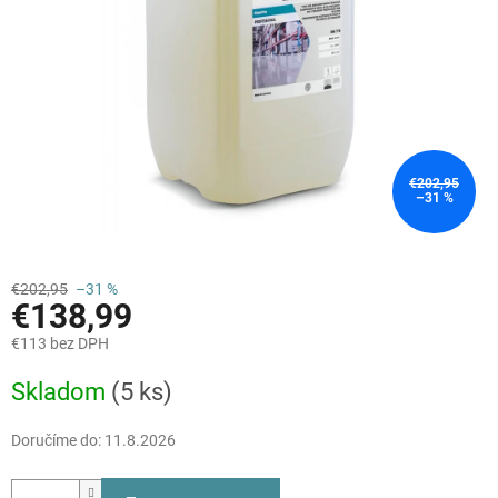
€202,95
–31 %
€202,95
–31 %
€138,99
€113 bez DPH
Jednotková
Skladom
(5 ks)
cena:
Doručíme do:
11.8.2026