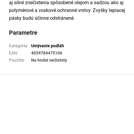
aj silné znečistenia spôsobené olejom a sadzou ako aj
polymérové a voskové ochranné vrstvy. Zvyšky lepiacej
pásky budú účinne odstránené.
Parametre
Kategória
:
Umývanie podláh
EAN
:
4039784475106
Použitie
:
Na hrubé nečistoty
Z
á
p
ä
t
i
e