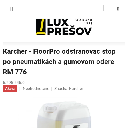
Prejsť
NÁKU
na
obsah
KOŠÍK
Kärcher - FloorPro odstraňovač stôp
po pneumatikách a gumovom odere
RM 776
6.295-546.0
Priemerné
Neohodnotené
Značka:
Kärcher
Akcia
hodnotenie
produktu
je
0,0
z
5
hviezdičiek.