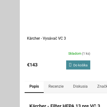
Kärcher - Vysávač VC 3
Skladom
(1 ks)
€143
Do košíka
Popis
Recenzie
Diskusia
Znač
Kärcher - Filter HEPA 13 pre VC 3