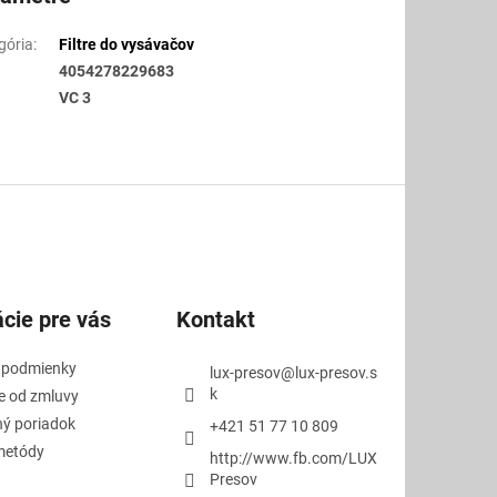
gória
:
Filtre do vysávačov
4054278229683
VC 3
cie pre vás
Kontakt
 podmienky
lux-presov
@
lux-presov.s
k
e od zmluvy
ý poriadok
+421 51 77 10 809
metódy
http://www.fb.com/LUX
Presov