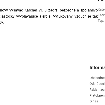
Kate
lónový vysávač Kärcher VC 3 zadrží bezpečne a spoľahlivo
EAN
:
čiastočky vyvolávajúce alergie. Vyfukovaný vzduch je tak
Typ
:
ov.
Informá
Obchodné
Odstúpeni
Reklamačn
Platobné 
O nás