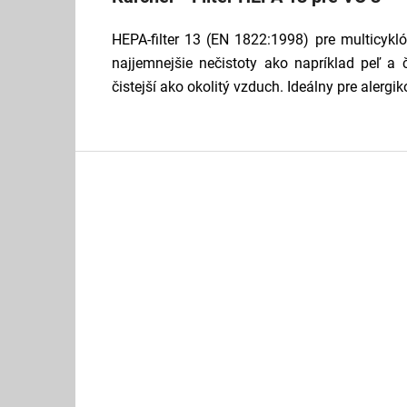
HEPA-filter 13 (EN 1822:1998) pre multicyk
najjemnejšie nečistoty ako napríklad peľ a 
čistejší ako okolitý vzduch. Ideálny pre alergik
Z
á
p
ä
t
i
e