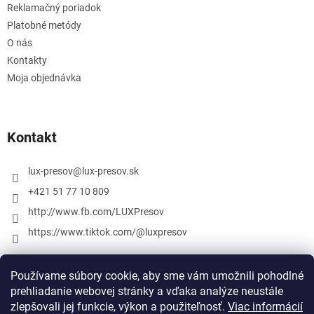
Reklamačný poriadok
Platobné metódy
O nás
Kontakty
Moja objednávka
Kontakt
lux-presov
@
lux-presov.sk
+421 51 77 10 809
http://www.fb.com/LUXPresov
https://www.tiktok.com/@luxpresov
Používame súbory cookie, aby sme vám umožnili pohodlné
prehliadanie webovej stránky a vďaka analýze neustále
zlepšovali jej funkcie, výkon a použiteľnosť.
Viac informácií