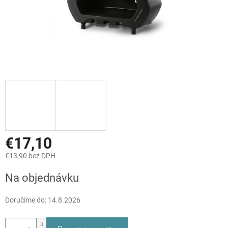
€17,10
€13,90 bez DPH
Jednotková
Na objednávku
cena:
Doručíme do:
14.8.2026