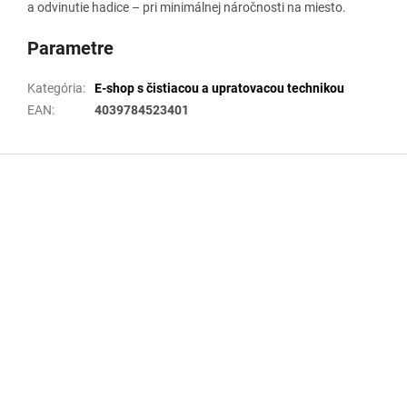
a odvinutie hadice – pri minimálnej náročnosti na miesto.
Parametre
Kategória
:
E-shop s čistiacou a upratovacou technikou
EAN
:
4039784523401
Z
á
p
ä
t
i
e