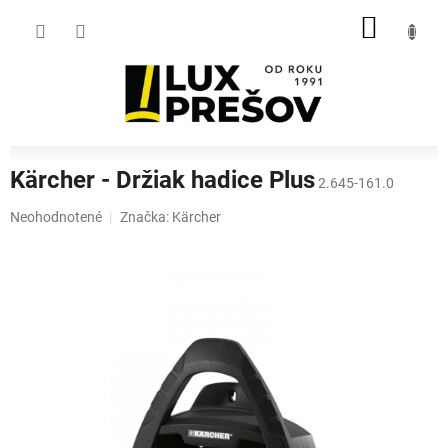
Prejsť
NÁKU
na
obsah
KOŠÍK
Kärcher - Držiak hadice Plus
2.645-161.0
Priemerné
Neohodnotené
Značka:
Kärcher
hodnotenie
produktu
je
0,0
z
5
hviezdičiek.