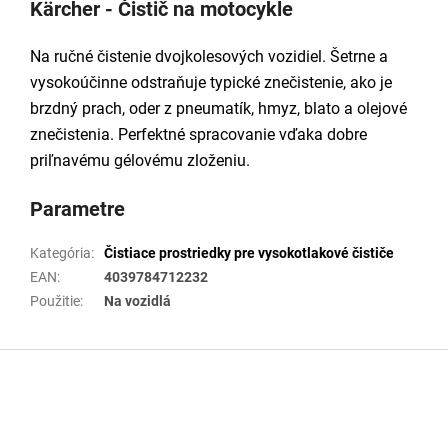
Kärcher - Čistič na motocykle
Na ručné čistenie dvojkolesových vozidiel. Šetrne a
vysokoúčinne odstraňuje typické znečistenie, ako je
brzdný prach, oder z pneumatík, hmyz, blato a olejové
znečistenia. Perfektné spracovanie vďaka dobre
priľnavému gélovému zloženiu.
Parametre
Kategória
:
Čistiace prostriedky pre vysokotlakové čističe
EAN
:
4039784712232
Použitie
:
Na vozidlá
Z
á
p
ä
t