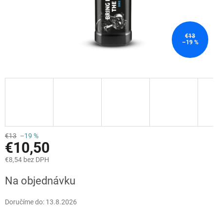
€13
–19 %
€13
–19 %
€10,50
€8,54 bez DPH
Jednotková
Na objednávku
cena:
Doručíme do:
13.8.2026