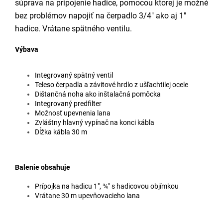
súprava na pripojenie hadice, pomocou ktorej je možné
bez problémov napojiť na čerpadlo 3/4" ako aj 1"
hadice. Vrátane spätného ventilu.
Výbava
Integrovaný spätný ventil
Teleso čerpadla a závitové hrdlo z ušľachtilej ocele
Dištančná noha ako inštalačná pomôcka
Integrovaný predfilter
Možnosť upevnenia lana
Zvláštny hlavný vypínač na konci kábla
Dĺžka kábla 30 m
Balenie obsahuje
Prípojka na hadicu 1″, ¾″ s hadicovou objímkou
Vrátane 30 m upevňovacieho lana