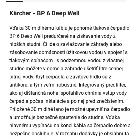
Kärcher - BP 6 Deep Well
Vďaka 30 m dlhému káblu je ponorné tlakové čerpadlo
BP 6 Deep Well predurčené na získavanie vody z
hlbších studní. Či ide o zavlažovanie záhrady alebo
zásobovanie domácnosti úžitkovou vodou v spojení s
tlakovým spínačom - s podzemnou vodou z vlastnej
studne môžete v dome a záhrade ušetriť litre cennej
pitnej vody. Kryt čerpadla a závitové hrdlo sú z
antikoru, a tým veľmi robustné. Integrovaný predfilter,
ako aj dištančná noha, spoľahlivo chránia vstup vody
čerpadla počas inštalácie a po nej pred znečistením.
Priložené 30 m dlhé lano je možné upevniť na čerpadlo
a umožňuje bezpečné spustenie do studne. Vďaka
hlavnému vypínaču na konci kábla sa čerpadlo dobre a
bezpečne obsluhuje. V rozsahu dodávky je obsiahnutá