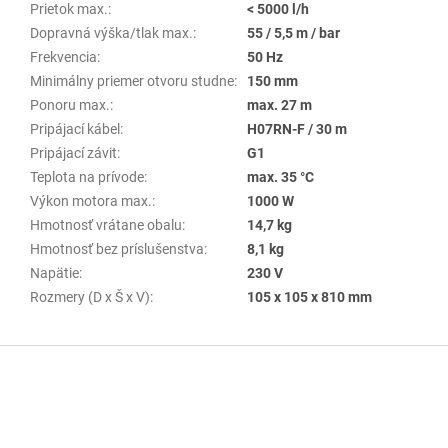
Prietok max.
:
< 5000 l/h
Dopravná výška/tlak max.
:
55 / 5,5 m / bar
Frekvencia
:
50 Hz
Minimálny priemer otvoru studne
:
150 mm
Ponoru max.
:
max. 27 m
Pripájací kábel
:
H07RN-F / 30 m
Pripájací závit
:
G1
Teplota na prívode
:
max. 35 °C
Výkon motora max.
:
1000 W
Hmotnosť vrátane obalu
:
14,7 kg
Hmotnosť bez príslušenstva
:
8,1 kg
Napätie
:
230 V
Rozmery (D x Š x V)
:
105 x 105 x 810 mm
Z
á
p
ä
t