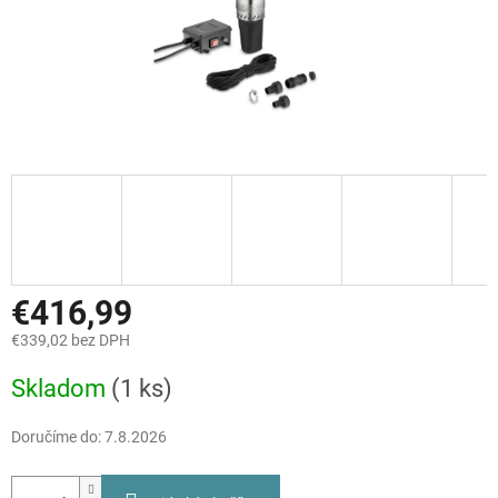
€416,99
€339,02 bez DPH
Jednotková
Skladom
(1 ks)
cena:
Doručíme do:
7.8.2026