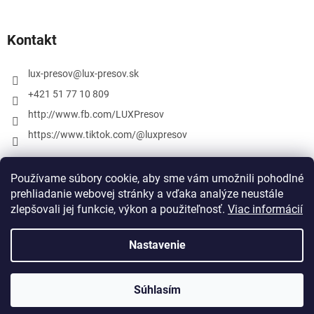
Kontakt
lux-presov
@
lux-presov.sk
+421 51 77 10 809
http://www.fb.com/LUXPresov
https://www.tiktok.com/@luxpresov
Používame súbory cookie, aby sme vám umožnili pohodlné
prehliadanie webovej stránky a vďaka analýze neustále
zlepšovali jej funkcie, výkon a použiteľnosť.
Viac informácií
Nastavenie
Vytvoril Shoptet
Súhlasím
Copyright 2026
lux-presov.sk
. Všetky práva vyhradené.