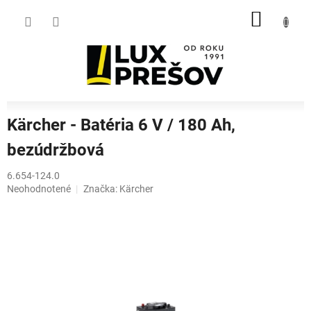
Prejsť
NÁKU
na
obsah
KOŠÍK
Kärcher - Batéria 6 V / 180 Ah,
bezúdržbová
6.654-124.0
Priemerné
Neohodnotené
Značka:
Kärcher
hodnotenie
produktu
je
0,0
z
5
hviezdičiek.