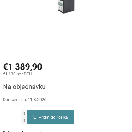
€1 389,90
€1 130 bez DPH
Jednotková
Na objednávku
cena:
Doručíme do:
11.8.2026
Pridať do košíka