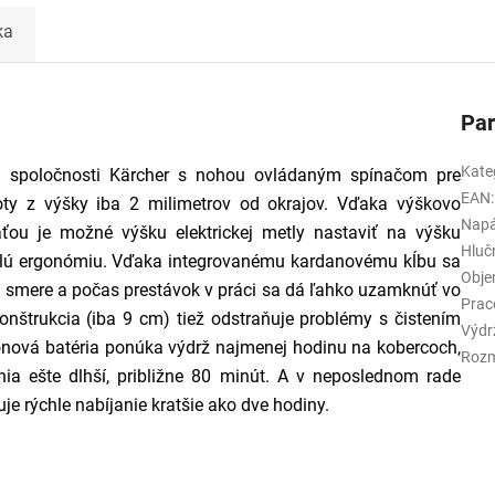
ka
Pa
Kate
d spoločnosti Kärcher s nohou ovládaným spínačom pre
EAN
:
oty z výšky iba 2 milimetrov od okrajov. Vďaka výškovo
Napá
väťou je možné výšku elektrickej metly nastaviť na výšku
Hluč
alú ergonómiu. Vďaka integrovanému kardanovému kĺbu sa
Obj
smere a počas prestávok v práci sa dá ľahko uzamknúť vo
Prac
onštrukcia (iba 9 cm) tiež odstraňuje problémy s čistením
Výdr
ónová batéria ponúka výdrž najmenej hodinu na kobercoch,
Rozm
nia ešte dlhší, približne 80 minút. A v neposlednom rade
e rýchle nabíjanie kratšie ako dve hodiny.