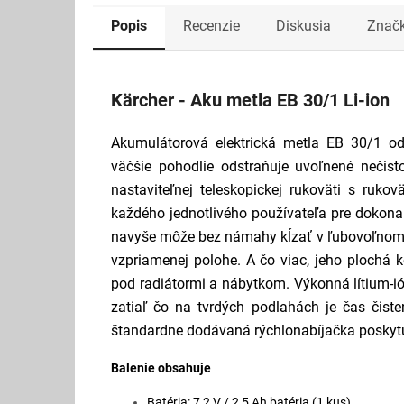
Popis
Recenzie
Diskusia
Znač
Kärcher - Aku metla EB 30/1 Li-ion
Akumulátorová elektrická metla EB 30/1 o
väčšie pohodlie odstraňuje uvoľnené nečist
nastaviteľnej teleskopickej rukoväti s ruko
každého jednotlivého používateľa pre dokon
navyše môže bez námahy kĺzať v ľubovoľnom 
vzpriamenej polohe. A čo viac, jeho plochá k
pod radiátormi a nábytkom. Výkonná lítium-i
zatiaľ čo na tvrdých podlahách je čas čiste
štandardne dodávaná rýchlonabíjačka poskytuj
Balenie obsahuje
Batéria: 7,2 V / 2,5 Ah batéria (1 kus)