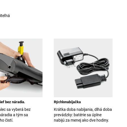
iteľná
ef bez náradia.
Rýchlonabíjačka
lec sa vyberá bez
Krátka doba nabíjania, dlhá doba
náradia a tým sa
prevádzky: batérie sa úplne
o čistí.
nabijú za menej ako dve hodiny.