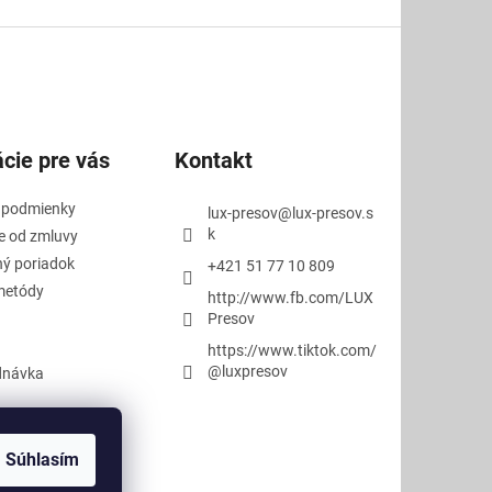
cie pre vás
Kontakt
 podmienky
lux-presov
@
lux-presov.s
k
e od zmluvy
ý poriadok
+421 51 77 10 809
metódy
http://www.fb.com/LUX
Presov
https://www.tiktok.com/
@luxpresov
dnávka
Súhlasím