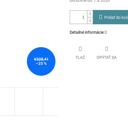
Doručíme do:
7.8.2026
Pridať do koš
Detailné informácie
TLAČ
OPÝTAŤ SA
€328,41
–25 %