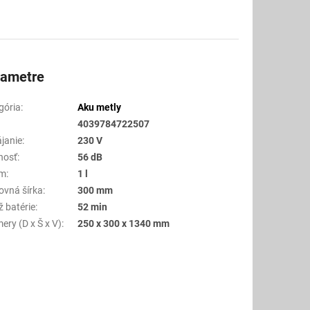
rametre
gória
:
Aku metly
4039784722507
janie
:
230 V
nosť
:
56 dB
em
:
1 l
ovná šírka
:
300 mm
ž batérie
:
52 min
ery (D x Š x V)
:
250 x 300 x 1340 mm