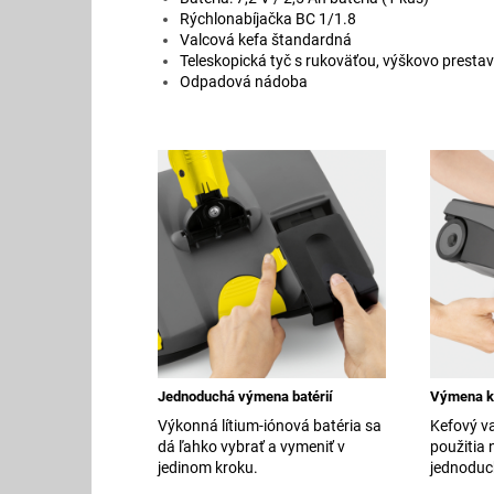
Rýchlonabíjačka BC 1/1.8
Valcová kefa štandardná
Teleskopická tyč s rukoväťou, výškovo prestav
Odpadová nádoba
Jednoduchá výmena batérií
Výmena ki
Výkonná lítium-iónová batéria sa
Kefový va
dá ľahko vybrať a vymeniť v
použitia 
jedinom kroku.
jednoduch