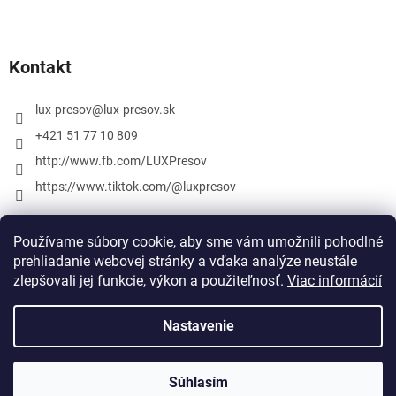
Kontakt
lux-presov
@
lux-presov.sk
+421 51 77 10 809
http://www.fb.com/LUXPresov
https://www.tiktok.com/@luxpresov
Používame súbory cookie, aby sme vám umožnili pohodlné
prehliadanie webovej stránky a vďaka analýze neustále
zlepšovali jej funkcie, výkon a použiteľnosť.
Viac informácií
Nastavenie
Vytvoril Shoptet
Súhlasím
Copyright 2026
lux-presov.sk
. Všetky práva vyhradené.