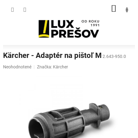
Prejsť
NÁKU
na
obsah
KOŠÍK
Kärcher - Adaptér na pištoľ M
2.643-950.0
Priemerné
Neohodnotené
Značka:
Kärcher
hodnotenie
produktu
je
0,0
z
5
hviezdičiek.