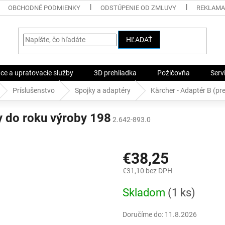
OBCHODNÉ PODMIENKY
ODSTÚPENIE OD ZMLUVY
REKLAMA
HĽADAŤ
ace a upratovacie služby
3D prehliadka
Požičovňa
Serv
Príslušenstvo
Spojky a adaptéry
Kärcher - Adaptér B (pr
y do roku výroby 198
2.642-893.0
€38,25
€31,10 bez DPH
Jednotková
Skladom
(1 ks)
cena:
Doručíme do:
11.8.2026