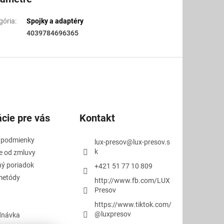
gória
:
Spojky a adaptéry
4039784696365
cie pre vás
Kontakt
 podmienky
lux-presov
@
lux-presov.s
k
e od zmluvy
ý poriadok
+421 51 77 10 809
metódy
http://www.fb.com/LUX
Presov
https://www.tiktok.com/
@luxpresov
dnávka