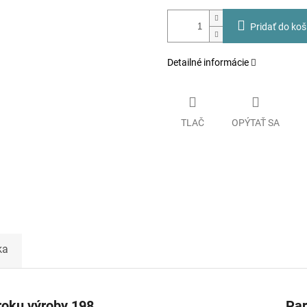
Pridať do koš
Detailné informácie
TLAČ
OPÝTAŤ SA
ka
roku výroby 198
Pa