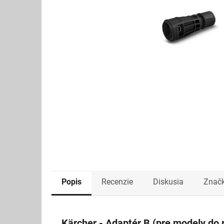
Popis
Recenzie
Diskusia
Znač
Kärcher - Adaptér B (pre modely do 