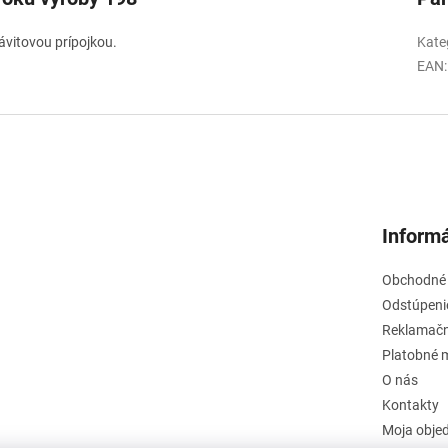
ávitovou prípojkou.
Kate
EAN
:
Informá
Obchodné
Odstúpeni
Reklamačn
Platobné 
O nás
Kontakty
Moja obje