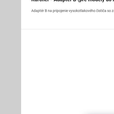
Adaptér B na pripojenie vysokotlakového čističa so z
Z
á
p
ä
t
i
e