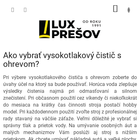
Prejsť
NÁKU
na
obsah
KOŠÍK
Ako vybrať vysokotlakový čistič s
ohrevom?
Pri výbere vysokotlakového čističa s ohrevom zoberte do
úvahy účel na ktorý sa bude používať. Horúca voda zlepšuje
výsledky čistenia najmä pri odmasťovaní a silnom
znečistení. Pri občasnom použití cez víkendy či niekoľkokrát
do mesiaca na krátky čas činnosti stroja postačí hobby
model. Pri každodennom použití zvoľte stroj z profesionálnej
rady stavaný na väčšie záťaže. Veľmi dôležité je vybrať si
správny tlak a prietok vody. Na umývanie osobných áut a
malých mechanizmov Vám poslúži aj stroj s nižším
prietokom. Ak chcete umývať nákladné autá a veľké plochy,