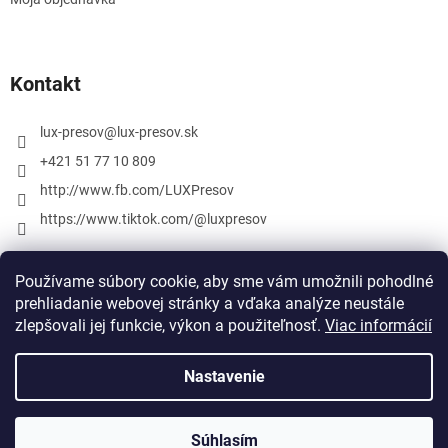
Kontakt
lux-presov
@
lux-presov.sk
+421 51 77 10 809
http://www.fb.com/LUXPresov
https://www.tiktok.com/@luxpresov
Používame súbory cookie, aby sme vám umožnili pohodlné
prehliadanie webovej stránky a vďaka analýze neustále
zlepšovali jej funkcie, výkon a použiteľnosť.
Viac informácií
Nastavenie
Vytvoril Shoptet
Súhlasím
Copyright 2026
lux-presov.sk
. Všetky práva vyhradené.