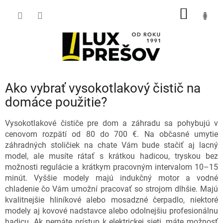
Prejsť
NÁKU
na
obsah
KOŠÍK
Ako vybrať vysokotlakový čistič na
domáce použitie?
Vysokotlakové čističe pre dom a záhradu sa pohybujú v
cenovom rozpätí od 80 do 700 €. Na občasné umytie
záhradných stoličiek na chate Vám bude stačiť aj lacný
model, ale musíte rátať s krátkou hadicou, tryskou bez
možnosti regulácie a krátkym pracovným intervalom 10–15
minút. Vyššie modely majú indukčný motor a vodné
chladenie čo Vám umožní pracovať so strojom dlhšie. Majú
kvalitnejšie hliníkové alebo mosadzné čerpadlo, niektoré
modely aj kovové nadstavce alebo odolnejšiu profesionálnu
hadicu. Ak nemáte prístup k elektrickej sieti, máte možnosť