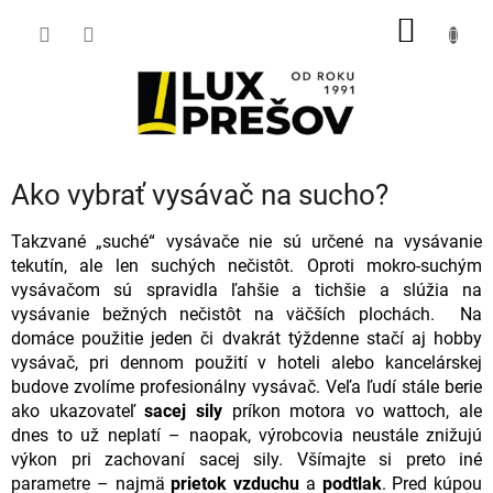
Prejsť
NÁKU
na
obsah
KOŠÍK
Ako vybrať vysávač na sucho?
Takzvané „suché“ vysávače nie sú určené na vysávanie
tekutín, ale len suchých nečistôt. Oproti mokro-suchým
vysávačom sú spravidla ľahšie a tichšie a slúžia na
vysávanie bežných nečistôt na väčších plochách. Na
domáce použitie jeden či dvakrát týždenne stačí aj hobby
vysávač, pri dennom použití v hoteli alebo kancelárskej
budove zvolíme profesionálny vysávač. Veľa ľudí stále berie
ako ukazovateľ
sacej sily
príkon motora vo wattoch, ale
dnes to už neplatí – naopak, výrobcovia neustále znižujú
výkon pri zachovaní sacej sily. Všímajte si preto iné
parametre – najmä
prietok vzduchu
a
podtlak
. Pred kúpou