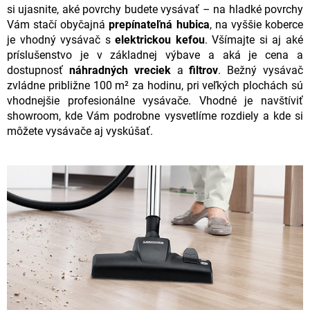
si ujasnite, aké povrchy budete vysávať – na hladké povrchy
Vám stačí obyčajná
prepínateľná hubica
, na vyššie koberce
je vhodný vysávač s
elektrickou kefou
. Všímajte si aj aké
príslušenstvo je v základnej výbave a aká je cena a
dostupnosť
náhradných vreciek
a
filtrov
. Bežný vysávač
zvládne približne 100 m² za hodinu, pri veľkých plochách sú
vhodnejšie profesionálne vysávače. Vhodné je navštíviť
showroom, kde Vám podrobne vysvetlíme rozdiely a kde si
môžete vysávače aj vyskúšať.