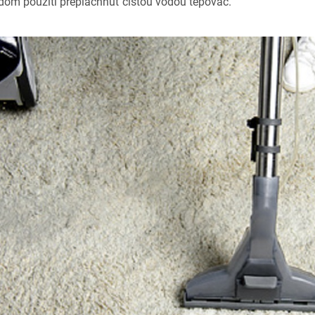
dom použití prepláchnuť čistou vodou tepovač.