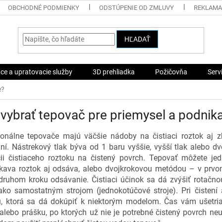
OBCHODNÉ PODMIENKY
ODSTÚPENIE OD ZMLUVY
REKLAMA
HĽADAŤ
ace a upratovacie služby
3D prehliadka
Požičovňa
Serv
e?
vybrať tepovač pre priemysel a podnik
ionálne tepovače majú väčšie nádoby na čistiaci roztok aj zb
aní. Nástrekový tlak býva od 1 baru vyššie, vyšší tlak alebo d
cii čistiaceho roztoku na čistený povrch. Tepovať môžete 
ekava roztok aj odsáva, alebo dvojkrokovou metódou – v prvom
 druhom kroku odsávanie. Čistiaci účinok sa dá zvýšiť rotačno
ako samostatným strojom (jednokotúčové stroje). Pri čistení
u, ktorá sa dá dokúpiť k niektorým modelom. Čas vám ušetria
t alebo prášku, po ktorých už nie je potrebné čistený povrch ne