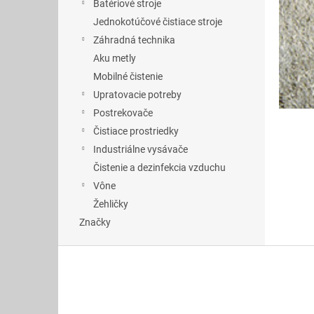
Batériové stroje
Jednokotúčové čistiace stroje
Záhradná technika
Aku metly
Mobilné čistenie
Upratovacie potreby
Postrekovače
Čistiace prostriedky
Industriálne vysávače
Čistenie a dezinfekcia vzduchu
Vône
Žehličky
Značky
Z
á
p
ä