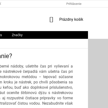
ČNÝ PORIADOK
PLATOBNÉ METÓDY
Prihlásenie
O NÁS
KONTAKTY
NÁKUPNÝ
Prázdny košík
KOŠÍK
is
Značky
anie?
erné nádoby, ušetríte čas pri vylievaní a
ve nástrekové čerpadlá vám ušetria čas pri
jednokrokovou metódou – tepovač súčasne
 kroku je nástrek, po chvíli pôsobenia sa
u kefou, buď ako doplnkové príslušenstvo,
 áut oceníte štrbinovú dýzu s nástrekovou
 aj rozpustné čistiace prípravky vo forme
utralizovať čistou vodou. Nezabudnite však