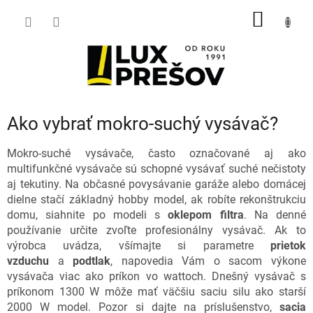
Prejsť
NÁKU
na
obsah
KOŠÍK
Ako vybrať mokro-suchý vysávač?
Mokro-suché vysávače, často označované aj ako
multifunkčné vysávače sú schopné vysávať suché nečistoty
aj tekutiny. Na občasné povysávanie garáže alebo domácej
dielne stačí základný hobby model, ak robíte rekonštrukciu
domu, siahnite po modeli s
oklepom filtra
. Na denné
používanie určite zvoľte profesionálny vysávač. Ak to
výrobca uvádza, všímajte si parametre
prietok
vzduchu
a
podtlak
, napovedia Vám o sacom výkone
vysávača viac ako príkon vo wattoch. Dnešný vysávač s
príkonom 1300 W môže mať väčšiu saciu silu ako starší
2000 W model. Pozor si dajte na príslušenstvo,
sacia